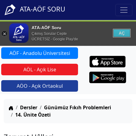
ATA-AÖF SORU
ATA-AÖF Soru
AÇ
Çıkmış Sorular Cepte
ÜCRETSİZ - Google Play'de
AÖF - Anadolu Üniversitesi
AÖL - Açık Lise
AÖO - Açık Ortaokul
Anasayfa
Dersler
Günümüz Fıkıh Problemleri
14. Ünite Özeti