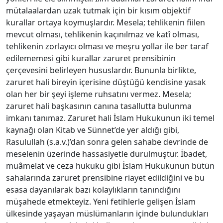
mütalaalardan uzak tutmak için bir kısım objektif
kurallar ortaya koymuşlardır. Mesela; tehlikenin fiilen
mevcut olması, tehlikenin kaçınılmaz ve katî olması,
tehlikenin zorlayıcı olması ve meşru yollar ile ber taraf
edilememesi gibi kurallar zaruret prensibinin
çerçevesini belirleyen hususlardır. Bununla birlikte,
zaruret hali bireyin içerisine düştüğü kendisine yasak
olan her bir şeyi işleme ruhsatını vermez. Mesela;
zaruret hali başkasının canına tasallutta bulunma
imkanı tanımaz. Zaruret hali İslam Hukukunun iki temel
kaynağı olan Kitab ve Sünnet’de yer aldığı gibi,
Rasulullah (s.a.v.)’dan sonra gelen sahabe devrinde de
meselenin üzerinde hassasiyetle durulmuştur. İbadet,
muâmelat ve ceza hukuku gibi İslam Hukukunun bütün
sahalarında zaruret prensibine riayet edildiğini ve bu
esasa dayanılarak bazı kolaylıkların tanındığını
müşahede etmekteyiz. Yeni fetihlerle gelişen İslam
ülkesinde yaşayan müslümanların içinde bulundukları