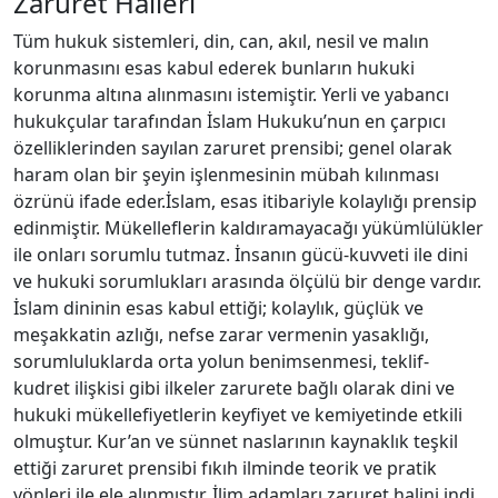
Zaruret Hâlleri
Tüm hukuk sistemleri, din, can, akıl, nesil ve malın
korunmasını esas kabul ederek bunların hukuki
korunma altına alınmasını istemiştir. Yerli ve yabancı
hukukçular tarafından İslam Hukuku’nun en çarpıcı
özelliklerinden sayılan zaruret prensibi; genel olarak
haram olan bir şeyin işlenmesinin mübah kılınması
özrünü ifade eder.İslam, esas itibariyle kolaylığı prensip
edinmiştir. Mükelleflerin kaldıramayacağı yükümlülükler
ile onları sorumlu tutmaz. İnsanın gücü-kuvveti ile dini
ve hukuki sorumlukları arasında ölçülü bir denge vardır.
İslam dininin esas kabul ettiği; kolaylık, güçlük ve
meşakkatin azlığı, nefse zarar vermenin yasaklığı,
sorumluluklarda orta yolun benimsenmesi, teklif-
kudret ilişkisi gibi ilkeler zarurete bağlı olarak dini ve
hukuki mükellefiyetlerin keyfiyet ve kemiyetinde etkili
olmuştur. Kur’an ve sünnet naslarının kaynaklık teşkil
ettiği zaruret prensibi fıkıh ilminde teorik ve pratik
yönleri ile ele alınmıştır. İlim adamları zaruret halini indi