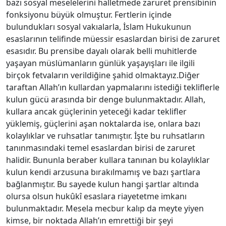
bazı sosyal meselelerini halletmede zaruret prensibinin
fonksiyonu büyük olmuştur. Fertlerin içinde
bulundukları sosyal vakıalarla, İslam Hukukunun
esaslarının telifinde müessir esaslardan birisi de zaruret
esasıdır. Bu prensibe dayalı olarak belli muhitlerde
yaşayan müslümanların günlük yaşayışları ile ilgili
birçok fetvaların verildiğine şahid olmaktayız.Diğer
taraftan Allah’ın kullardan yapmalarını istediği tekliflerle
kulun gücü arasında bir denge bulunmaktadır. Allah,
kullara ancak güçlerinin yeteceği kadar teklifler
yüklemiş, güçlerini aşan noktalarda ise, onlara bazı
kolaylıklar ve ruhsatlar tanımıştır. İşte bu ruhsatların
tanınmasındaki temel esaslardan birisi de zaruret
halidir. Bununla beraber kullara tanınan bu kolaylıklar
kulun kendi arzusuna bırakılmamış ve bazı şartlara
bağlanmıştır. Bu sayede kulun hangi şartlar altında
olursa olsun hukûkî esaslara riayetetme imkanı
bulunmaktadır. Mesela mecbur kalıp da meyte yiyen
kimse, bir noktada Allah’ın emrettiği bir şeyi