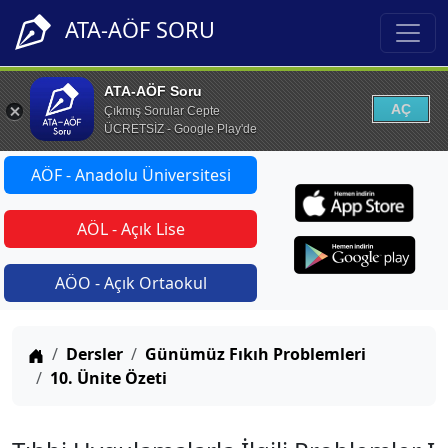
ATA-AÖF SORU
ATA-AÖF Soru
AÇ
Çıkmış Sorular Cepte
ÜCRETSİZ - Google Play'de
AÖF - Anadolu Üniversitesi
AÖL - Açık Lise
AÖO - Açık Ortaokul
Anasayfa
Dersler
Günümüz Fıkıh Problemleri
10. Ünite Özeti