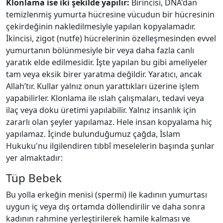
Klonlama ise iki şekilde yapılır:
Birincisi, DNA'dan
temizlenmiş yumurta hücresine vücudun bir hücresinin
çekirdeğinin nakledilmesiyle yapılan kopyalamadır.
İkincisi, zigot (nutfe) hücrelerinin özelleşmesinden evvel
yumurtanın bölünmesiyle bir veya daha fazla canlı
yaratık elde edilmesidir. İşte yapılan bu gibi ameliyeler
tam veya eksik birer yaratma değildir. Yaratıcı, ancak
Allah’tır. Kullar yalnız onun yarattıkları üzerine işlem
yapabilirler. Klonlama ile ıslah çalışmaları, tedavi veya
ilaç veya doku üretimi yapılabilir. Yalnız insanlık için
zararlı olan şeyler yapılamaz. Hele insan kopyalama hiç
yapılamaz. İçinde bulunduğumuz çağda, İslam
Hukuku'nu ilgilendiren tıbbî meselelerin başında şunlar
yer almaktadır:
Tüp Bebek
Bu yolla erkeğin menisi (spermi) ile kadının yumurtası
uygun iç veya dış ortamda döllendirilir ve daha sonra
kadının rahmine yerleştirilerek hamile kalması ve