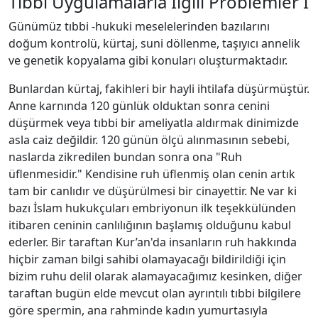
Tıbbi Uygulamalarla İlgili Problemler I
Günümüz tıbbi -hukuki meselelerinden bazılarını
doğum kontrolü, kürtaj, suni döllenme, taşıyıcı annelik
ve genetik kopyalama gibi konuları oluşturmaktadır.
Bunlardan kürtaj, fakihleri bir hayli ihtilafa düşürmüştür.
Anne karnında 120 günlük olduktan sonra cenini
düşürmek veya tıbbi bir ameliyatla aldırmak dinimizde
asla caiz değildir. 120 günün ölçü alınmasının sebebi,
naslarda zikredilen bundan sonra ona "Ruh
üflenmesidir." Kendisine ruh üflenmiş olan cenin artık
tam bir canlıdır ve düşürülmesi bir cinayettir. Ne var ki
bazı İslam hukukçuları embriyonun ilk teşekkülünden
itibaren ceninin canlılığının başlamış olduğunu kabul
ederler. Bir taraftan Kur’an'da insanların ruh hakkında
hiçbir zaman bilgi sahibi olamayacağı bildirildiği için
bizim ruhu delil olarak alamayacağımız kesinken, diğer
taraftan bugün elde mevcut olan ayrıntılı tıbbi bilgilere
göre spermin, ana rahminde kadın yumurtasıyla