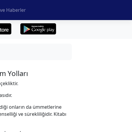
ve Haberler
m Yolları
ekliktir.
sıdır.
irdiği onların da ümmetlerine
elliği ve sürekliliğidir. Kitabı