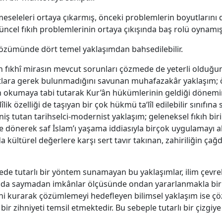
seleleri ortaya çıkarmış, önceki problemlerin boyutlarını d
güncel fıkıh problemlerinin ortaya çıkışında baş rolü oynamışt
özümünde dört temel yaklaşımdan bahsedilebilir.
 fıkhî mirasın mevcut sorunları çözmede de yeterli olduğu
hatlara gerek bulunmadığını savunan muhafazakâr yaklaşım; ö
an okumaya tabi tutarak Kur’ân hükümlerinin geldiği dönemin
k özelliği de taşıyan bir çok hükmü ta‘lîl edilebilir sınıfına 
ş tutan tarihselci-modernist yaklaşım; geleneksel fıkıh biri
 dönerek saf İslam’ı yaşama iddiasıyla birçok uygulamayı aba
 kültürel değerlere karşı sert tavır takınan, zahiriliğin ça
ede tutarlı bir yöntem sunamayan bu yaklaşımlar, ilim çevre
da saymadan imkânlar ölçüsünde ondan yararlanmakla birli
sini kurarak çözümlemeyi hedefleyen bilimsel yaklaşım ise
r zihniyeti temsil etmektedir. Bu sebeple tutarlı bir çizgiye 