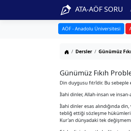
ATA-AÖF SORU
AÖF - Anadolu Üniversitesi
Anasayfa
Dersler
Günümüz Fıkı
Günümüz Fıkıh Problem
Din duygusu fıtrîdir. Bu sebeple 
İlahi dinler, Allah-insan ve insa
İlahi dinler esas alındığında din
tebliğ ettiği sözleşme hükümlerind
Kur’an dünyadaki tek değişmemiş