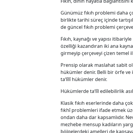
Fıkıh, dinin hayatla bağlantısını 
Günümüz fıkıh problemi daha ç
birlikte tarihi süreç içinde tart
de güncel fıkıh problemi çerçev
Fıkıh, kaynağı ve yapısı itibariy
özelliği kazandıran iki ana kayn
girmeyip çerçeveyi çizen temel i
Prensip olarak maslahat sabit ol
hükümler denir. Belli bir örfe ve 
ta‘lîlî hükümler denir.
Hükümlerde ta‘lîl edilebilirlik asıl
Klasik fıkıh eserlerinde daha 
fıkhî problemleri ifade etmek üze
ondan daha dar kapsamlıdır. Nevâzi
mezhebe mensup kadıların yargı g
bölgelerdeki amelleri de kapsay