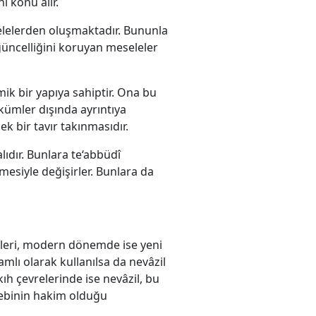
ı konu alır.
lelerden oluşmaktadır. Bununla
 güncelliğini koruyan meseleler
mik bir yapıya sahiptir. Ona bu
kümler dışında ayrıntıya
k bir tavır takınmasıdır.
ıdır. Bunlara te‘abbüdî
şmesiyle değişirler. Bunlara da
leri, modern dönemde ise yeni
mlı olarak kullanılsa da nevâzil
kıh çevrelerinde ise nevâzil, bu
hebinin hakim olduğu