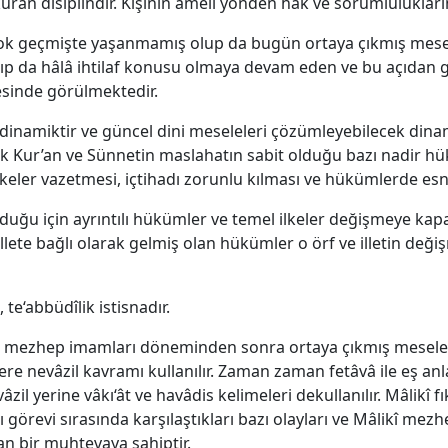
kuran disiplindir. Kişinin ameli yönden hak ve sorumlulukların
ok geçmişte yaşanmamış olup da bugün ortaya çıkmış mese
ışılıp da hâlâ ihtilaf konusu olmaya devam eden ve bu açıdan
esinde görülmektedir.
le dinamiktir ve güncel dini meseleleri çözümleyebilecek dina
ak Kur’an ve Sünnetin maslahatın sabit olduğu bazı nadir hü
lkeler vazetmesi, içtihadı zorunlu kılması ve hükümlerde esne
duğu için ayrıntılı hükümler ve temel ilkeler değişmeye kapal
illete bağlı olarak gelmiş olan hükümler o örf ve illetin deği
, te‘abbüdîlik istisnadır.
çok mezhep imamları döneminden sonra ortaya çıkmış mesele
re nevâzil kavramı kullanılır. Zaman zaman fetâvâ ile eş anla
l yerine vâkı‘ât ve havâdis kelimeleri dekullanılır. Mâlikî fı
örevi sırasında karşılaştıkları bazı olayları ve Mâlikî mez
an bir muhtevaya sahiptir.