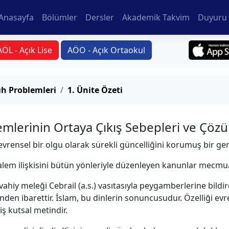
Anasayfa
Bölümler
Dersler
Akademik Takvim
Duyuru 
AÖL - Açık Lise
AÖO - Açık Ortaokul
h Problemleri
1. Ünite Özeti
lerinin Ortaya Çıkış Sebepleri ve Çözü
evrensel bir olgu olarak sürekli güncelliğini korumuş bir gerç
n-alem ilişkisini bütün yönleriyle düzenleyen kanunlar mecmua
, vahiy meleği Cebrail (a.s.) vasıtasıyla peygamberlerine bild
en ibarettir. İslam, bu dinlerin sonuncusudur. Özelliği evrens
 kutsal metindir.