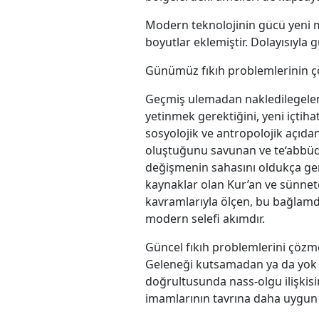
Modern teknolojinin gücü yeni me
boyutlar eklemiştir. Dolayısıyla 
Günümüz fıkıh problemlerinin ç
Geçmiş ulemadan nakledilegelen
yetinmek gerektiğini, yeni içti
sosyolojik ve antropolojik açıd
oluştuğunu savunan ve te‘abbüdîli
değişmenin sahasını oldukça geni
kaynaklar olan Kur’an ve sünnete
kavramlarıyla ölçen, bu bağlamda
modern selefi akımdır.
Güncel fıkıh problemlerini çözm
Geleneği kutsamadan ya da yok 
doğrultusunda nass-olgu ilişki
imamlarının tavrına daha uygun bi