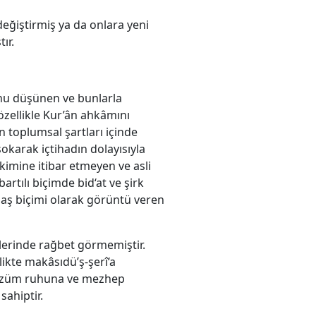
eğiştirmiş ya da onlara yeni
ır.
nu düşünen ve bunlarla
zellikle Kur’ân ahkâmını
 toplumsal şartları içinde
sokarak içtihadın dolayısıyla
kimine itibar etmeyen ve asli
rtılı biçimde bid‘at ve şirk
ğdaş biçimi olarak görüntü veren
lerinde rağbet görmemiştir.
kte makâsıdü’ş-şerî‘a
 çözüm ruhuna ve mezhep
sahiptir.