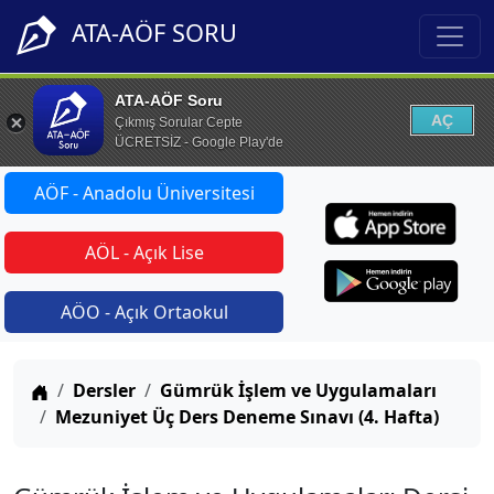
ATA-AÖF SORU
ATA-AÖF Soru
AÇ
Çıkmış Sorular Cepte
ÜCRETSİZ - Google Play'de
AÖF - Anadolu Üniversitesi
AÖL - Açık Lise
AÖO - Açık Ortaokul
Anasayfa
Dersler
Gümrük İşlem ve Uygulamaları
Mezuniyet Üç Ders Deneme Sınavı (4. Hafta)