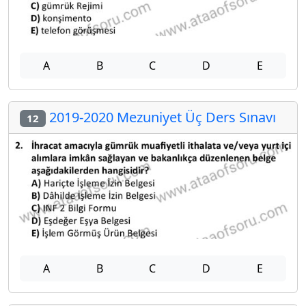
A
B
C
D
E
2019-2020 Mezuniyet Üç Ders Sınavı
12
A
B
C
D
E