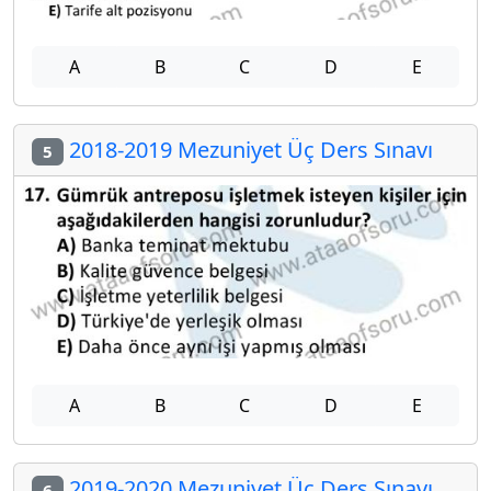
A
B
C
D
E
2018-2019 Mezuniyet Üç Ders Sınavı
5
A
B
C
D
E
2019-2020 Mezuniyet Üç Ders Sınavı
6