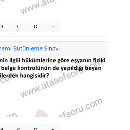
B
C
D
E
emi Bütünleme Sınavı
B
C
D
E