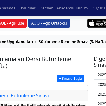
Anasayfa
Bölümler
Dersler
Akademik Takvim
Duyuru 
AÖL - Açık Lise
AÖO - Açık Ortaokul
 ve Uygulamaları
Bütünleme Deneme Sınavı (3. Hafta
ulamaları Dersi Bütünleme
Diğe
Sınav
ta)
202
Sınava Başla
202
202
emi Bütünleme Sınavı
202