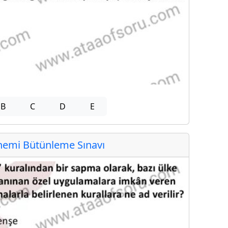
B
C
D
E
emi Bütünleme Sınavı