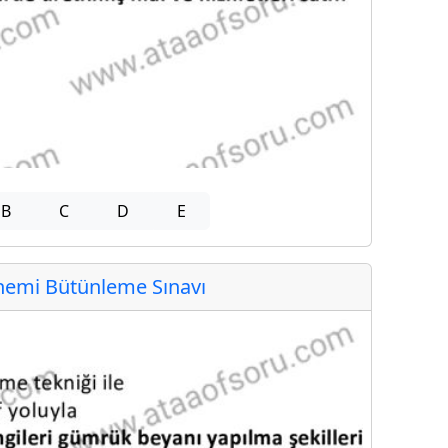
B
C
D
E
emi Bütünleme Sınavı