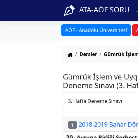
ATA-AÖF SORU
AÖF - Anadolu Üniversitesi
Anasayfa
Dersler
Gümrük İşlem
Gümrük İşlem ve Uyg
Deneme Sınavı (3. Haf
3. Hafta Deneme Sınavı
2018-2019 Bahar Dön
1