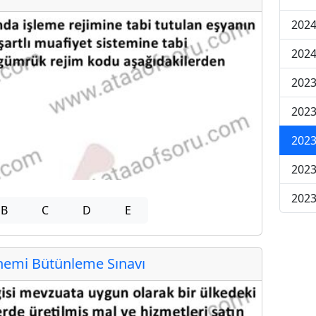
2024
2024
2023
2023
2023
2023
2023
B
C
D
E
emi Bütünleme Sınavı