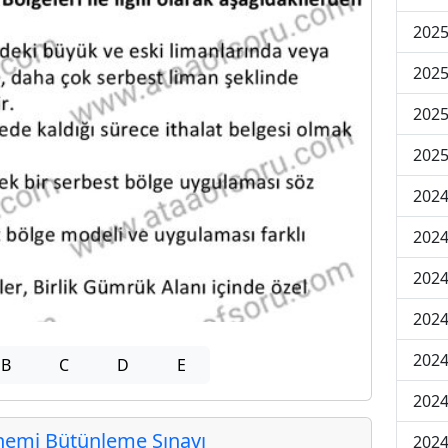
202
202
202
2025
202
202
202
202
2024
B
C
D
E
2024
emi Bütünleme Sınavı
2024