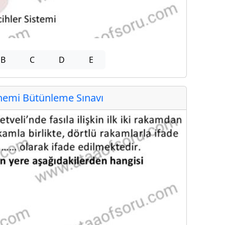
B
C
D
E
emi Bütünleme Sınavı