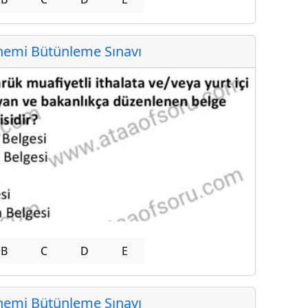
emi Bütünleme Sınavı
B
C
D
E
emi Bütünleme Sınavı