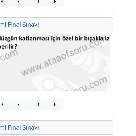
B
C
D
E
 Final Sınavı
B
C
D
E
 Final Sınavı