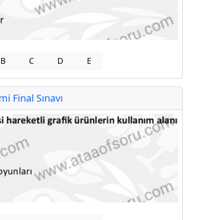
B
C
D
E
 Final Sınavı