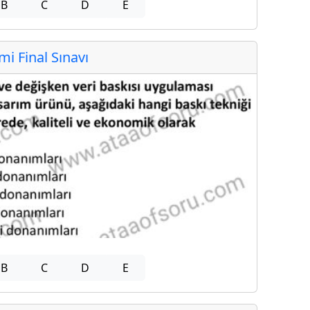
B
C
D
E
 Final Sınavı
B
C
D
E