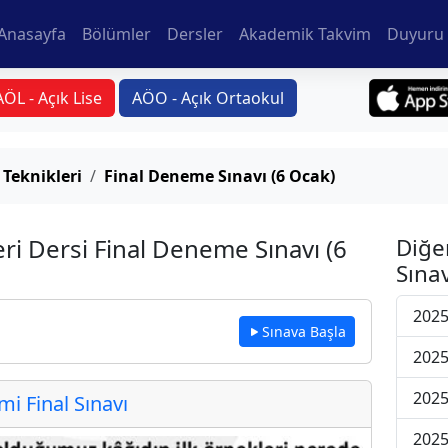
Anasayfa
Bölümler
Dersler
Akademik Takvim
Duyuru 
AÖL - Açık Lise
AÖO - Açık Ortaokul
 Teknikleri
Final Deneme Sınavı (6 Ocak)
eri Dersi Final Deneme Sınavı (6
Diğe
Sınav
2025
Sınava Başla
2025
2025
 Final Sınavı
2025