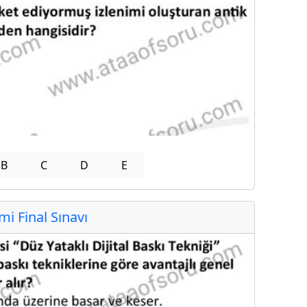
B
C
D
E
 Final Sınavı