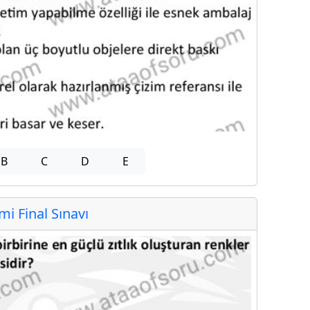
B
C
D
E
 Final Sınavı