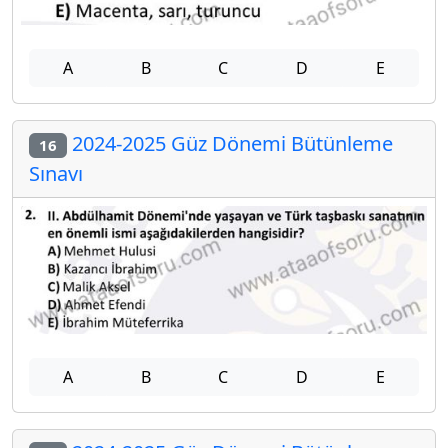
A
B
C
D
E
2024-2025 Güz Dönemi Bütünleme
16
Sınavı
A
B
C
D
E