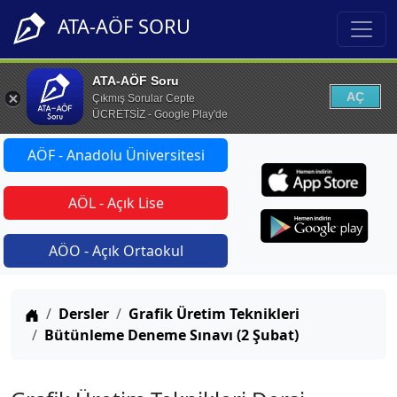
ATA-AÖF SORU
ATA-AÖF Soru
AÇ
Çıkmış Sorular Cepte
ÜCRETSİZ - Google Play'de
AÖF - Anadolu Üniversitesi
AÖL - Açık Lise
AÖO - Açık Ortaokul
Anasayfa
Dersler
Grafik Üretim Teknikleri
Bütünleme Deneme Sınavı (2 Şubat)