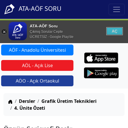
ATA-AÖF SORU
ATA-AÖF Soru
AÇ
Çıkmış Sorular Cepte
ÜCRETSİZ - Google Play'de
AÖF - Anadolu Üniversitesi
AÖL - Açık Lise
AÖO - Açık Ortaokul
Anasayfa
Dersler
Grafik Üretim Teknikleri
4. Ünite Özeti