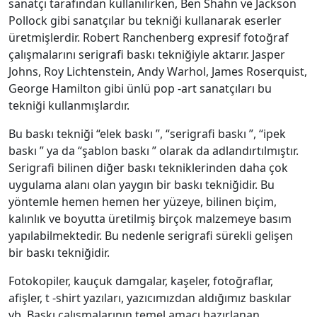
sanatçı tarafından kullanılırken, Ben Shahn ve Jackson
Pollock gibi sanatçılar bu tekniği kullanarak eserler
üretmişlerdir. Robert Ranchenberg expresif fotoğraf
çalışmalarını serigrafi baskı tekniğiyle aktarır. Jasper
Johns, Roy Lichtenstein, Andy Warhol, James Roserquist,
George Hamilton gibi ünlü pop -art sanatçıları bu
tekniği kullanmışlardır.
Bu baskı tekniği “elek baskı ”, “serigrafi baskı ”, “ipek
baskı ” ya da “şablon baskı ” olarak da adlandırtılmıştır.
Serigrafi bilinen diğer baskı tekniklerinden daha çok
uygulama alanı olan yaygın bir baskı tekniğidir. Bu
yöntemle hemen hemen her yüzeye, bilinen biçim,
kalınlık ve boyutta üretilmiş birçok malzemeye basım
yapılabilmektedir. Bu nedenle serigrafi sürekli gelişen
bir baskı tekniğidir.
Fotokopiler, kauçuk damgalar, kaşeler, fotoğraflar,
afişler, t -shirt yazıları, yazıcımızdan aldığımız baskılar
vb. Baskı çalışmalarının temel amacı hazırlanan