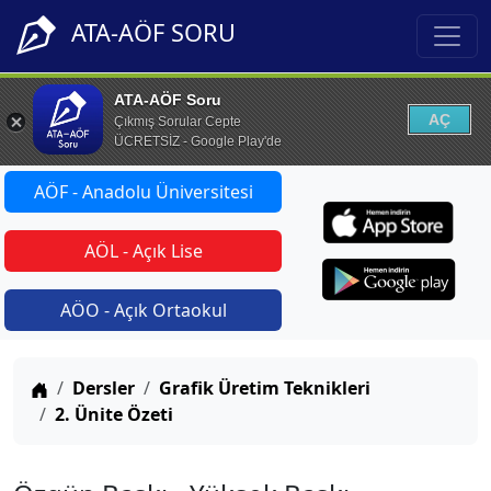
ATA-AÖF SORU
ATA-AÖF Soru
AÇ
Çıkmış Sorular Cepte
ÜCRETSİZ - Google Play'de
AÖF - Anadolu Üniversitesi
AÖL - Açık Lise
AÖO - Açık Ortaokul
Anasayfa
Dersler
Grafik Üretim Teknikleri
2. Ünite Özeti