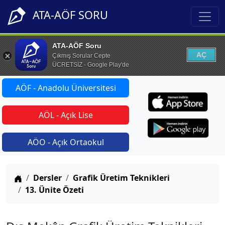
ATA-AÖF SORU
ATA-AÖF Soru
AÇ
Çıkmış Sorular Cepte
ÜCRETSİZ - Google Play'de
AÖF - Anadolu Üniversitesi
AÖL - Açık Lise
AÖO - Açık Ortaokul
Anasayfa
Dersler
Grafik Üretim Teknikleri
13. Ünite Özeti