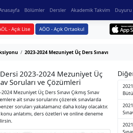
Anasayfa
Bölümler
Dersler
Akademik Takvim
Duyuru 
AÖL - Açık Lise
AÖO - Açık Ortaokul
üksiyonu
2023-2024 Mezuniyet Üç Ders Sınavı
 Dersi 2023-2024 Mezuniyet Üç
Diğe
nav Soruları ve Çözümleri
2021
2024 Mezuniyet Üç Ders Sınavı Çıkmış Sınav
Bütü
emlere ait sınav sorularını çözerek sınavlarda
2021
 benzer soruları yakalamanız daha kolay olacaktır.
Sına
r konu anlatımı, ders özetleri ve online deneme
lirsin.
2021
Sına