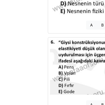
A
B
A
B