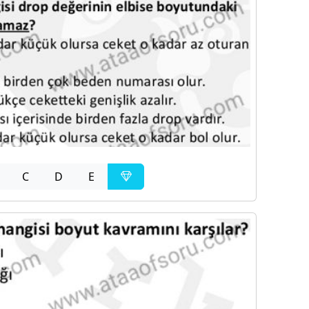
C
D
E