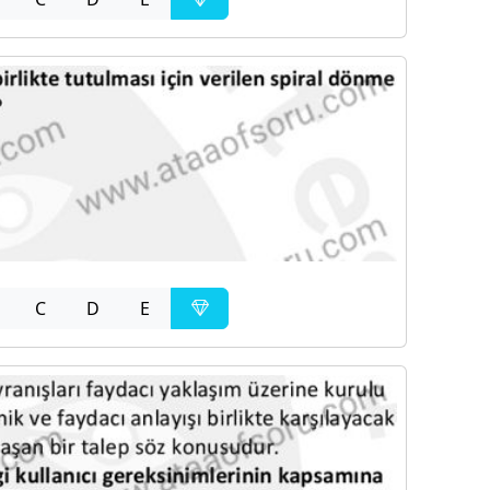
C
D
E