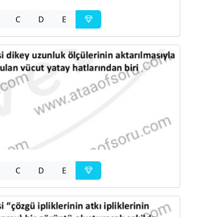
C
D
E
C
D
E