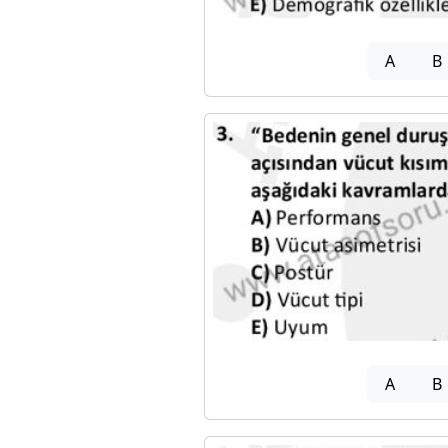
A
B
A
B