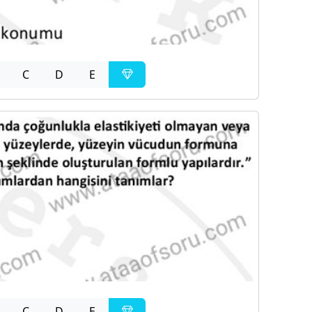
C
D
E
C
D
E