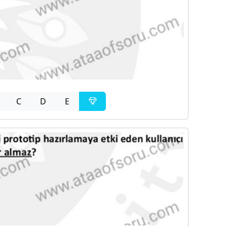
C
D
E