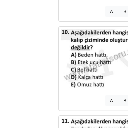
A
B
A
B