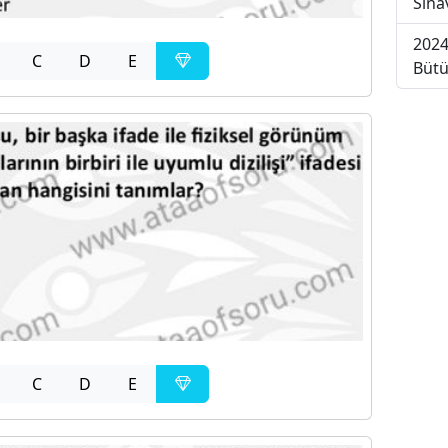
Sına
2024
C
D
E
Bütü
C
D
E