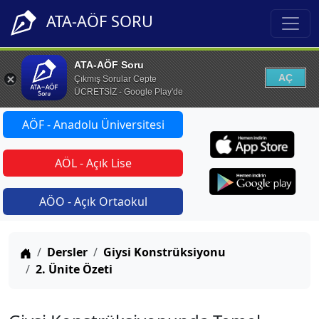
ATA-AÖF SORU
ATA-AÖF Soru
AÇ
Çıkmış Sorular Cepte
ÜCRETSİZ - Google Play'de
AÖF - Anadolu Üniversitesi
AÖL - Açık Lise
AÖO - Açık Ortaokul
Anasayfa
Dersler
Giysi Konstrüksiyonu
2. Ünite Özeti