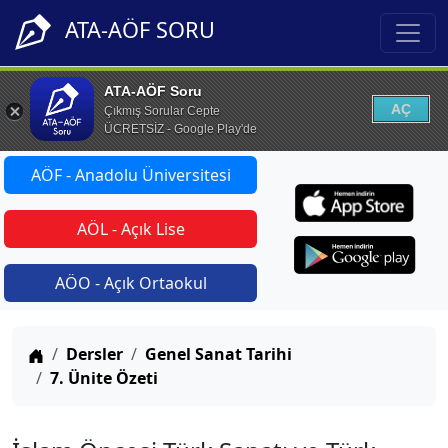
ATA-AÖF SORU
ATA-AÖF Soru
AÇ
Çıkmış Sorular Cepte
ÜCRETSİZ - Google Play'de
AÖF - Anadolu Üniversitesi
AÖL - Açık Lise
AÖO - Açık Ortaokul
Anasayfa
Dersler
Genel Sanat Tarihi
7. Ünite Özeti