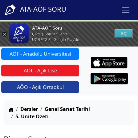
ATA-AÖF SORU
ATA-AÖF Soru
AÇ
Çıkmış Sorular Cepte
ÜCRETSİZ - Google Play'de
AÖF - Anadolu Üniversitesi
AÖL - Açık Lise
AÖO - Açık Ortaokul
Anasayfa
Dersler
Genel Sanat Tarihi
5. Ünite Özeti