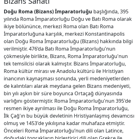
Bizans Sanatı
Doğu Roma (Bizans) İmparatorluğu
başlığında, 395
yılında Roma İmparatorluğu Doğu ve Batı Roma olarak
ikiye bölününce, merkezi Roma olan Batı Roma
İmparatorluğuna karşılık, merkezi Konstantinapolis
olan Doğu Roma İmparatorluğu (Bizans) hakkında bilgi
verilmiştir. 476’da Batı Roma İmparatorluğu'nun
çökmesiyle birlikte, Bizans, Roma İmparatorluğu'nun
tek temsilcisi olarak kalmıştır. Bizans İmparatorluğu,
Roma kültür mirası ve Anadolu kültürü ile Hristiyan
inancının kaynaşması sonunda, yerli medeniyetlerden
de kalıntıları alarak meydana gelen Bizans medeniyeti,
bin yılı aşkın bir süre boyunca Ortaçağ dünyasında
varlığını göstermiştir. Roma İmparatorluğu'nun 395'de
resmen ikiye ayrılması ile Doğu Roma İmparatorluğu,
İlk Çağ'ın bu büyük devletinin Hristiyanlaşmış devamcısı
olmuş ve 1453'de yıkılışına kadar muhafaza etmiştir.
Önceleri Roma İmparatorluğu’nun dili olan Latince,
doğudaki toprakların birleştirici dili olan Grekçe ile