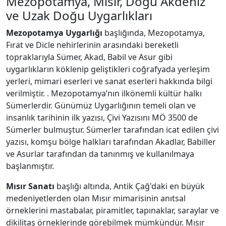
Mezopotamya, Mısır, Doğu Akdeniz
ve Uzak Doğu Uygarlıkları
Mezopotamya Uygarlığı
başlığında, Mezopotamya,
Fırat ve Dicle nehirlerinin arasındaki bereketli
topraklarıyla Sümer, Akad, Babil ve Asur gibi
uygarlıkların köklenip geliştikleri coğrafyada yerleşim
yerleri, mimari eserleri ve sanat eserleri hakkında bilgi
verilmiştir. . Mezopotamya’nın ilkönemli kültür halkı
Sümerlerdir. Günümüz Uygarlığının temeli olan ve
insanlık tarihinin ilk yazısı, Çivi Yazısını MÖ 3500 de
Sümerler bulmuştur. Sümerler tarafından icat edilen çivi
yazısı, komşu bölge halkları tarafından Akadlar, Babiller
ve Asurlar tarafından da tanınmış ve kullanılmaya
başlanmıştır.
Mısır Sanatı
başlığı altında, Antik Çağ'daki en büyük
medeniyetlerden olan Mısır mimarisinin anıtsal
örneklerini mastabalar, piramitler, tapınaklar, saraylar ve
dikilitaş örneklerinde görebilmek mümkündür. Mısır