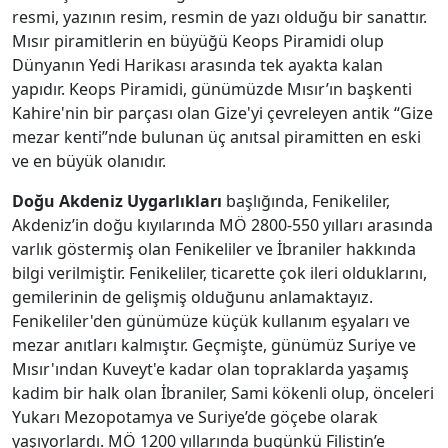
resmi, yazının resim, resmin de yazı olduğu bir sanattır.
Mısır piramitlerin en büyüğü Keops Piramidi olup
Dünyanın Yedi Harikası arasında tek ayakta kalan
yapıdır. Keops Piramidi, günümüzde Mısır’ın başkenti
Kahire'nin bir parçası olan Gize'yi çevreleyen antik “Gize
mezar kenti”nde bulunan üç anıtsal piramitten en eski
ve en büyük olanıdır.
Doğu Akdeniz Uygarlıkları
başlığında, Fenikeliler,
Akdeniz’in doğu kıyılarında MÖ 2800-550 yılları arasında
varlık göstermiş olan Fenikeliler ve İbraniler hakkında
bilgi verilmiştir. Fenikeliler, ticarette çok ileri olduklarını,
gemilerinin de gelişmiş olduğunu anlamaktayız.
Fenikeliler'den günümüze küçük kullanım eşyaları ve
mezar anıtları kalmıştır. Geçmişte, günümüz Suriye ve
Mısır'ından Kuveyt'e kadar olan topraklarda yaşamış
kadim bir halk olan İbraniler, Sami kökenli olup, önceleri
Yukarı Mezopotamya ve Suriye’de göçebe olarak
yaşıyorlardı. MÖ 1200 yıllarında bugünkü Filistin’e