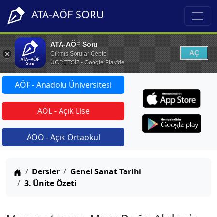
ATA-AÖF SORU
ATA-AÖF Soru
AÇ
Çıkmış Sorular Cepte
ÜCRETSİZ - Google Play'de
AÖF - Anadolu Üniversitesi
AÖL - Açık Lise
AÖO - Açık Ortaokul
Anasayfa
Dersler
Genel Sanat Tarihi
3. Ünite Özeti