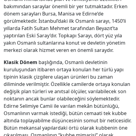
bakımından saraylar önemli bir yer tutmaktadır. Erken
dönem sarayları Bursa, Manisa ve Edirne’de
görülmektedir. İstanbul’daki ilk Osmanlı sarayı, 1450’li
yıllarda Fatih Sultan Mehmet tarafından Beyazıt’ta
yaptırılan Eski Saray’dır. Topkapı Sarayı, dört yüz yıla
yakın Osmanlı sultanlarına konut ve devletin yönetim
merkezi olarak hizmet veren en önemli saraydır.
Klasik Dönem
başlığında, Osmanlı devletinin
kuruluşundan itibaren ortaya konulan her türlü yapı
tipinin klasik çizgilere ulaşan ürünleri bu zaman
diliminde verilmiştir. Özellikle camilerde ortaya konulan
değişik plan türleri ve anıtsal ölçüler, varılabilecek son
noktanın ancak bunlar olabileceğini söylemektedir.
Edirne Selimiye Camii ile varılan mekân bütünlüğü,
Osmanlının varmak istediği, bütün cemaati tek kubbe
altında toplayabilme düşüncesinin somut bir neticesidir.
Bütün mekansal yapılardaki örtü olarak kubbenin öne
çıkarılması, Osmanlının “kubbe mimarisi” olarak