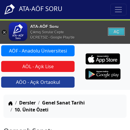
ATA-AÖF SORU
ATA-AÖF Soru
AÇ
Çıkmış Sorular Cepte
ÜCRETSİZ - Google Play'de
AÖF - Anadolu Üniversitesi
AÖL - Açık Lise
AÖO - Açık Ortaokul
Anasayfa
Dersler
Genel Sanat Tarihi
10. Ünite Özeti