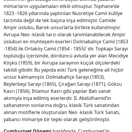
mimarların uygulamaları etkili olmuştur. Tophane’de
1823 -1826 yıllarında yaptırılan Nusretiye Camii külliye
tarzında değil de tek başına inşa edilmiştir. Camide
Ampir üslubu, Barok unsurlarla birlikte kullanılmıştır.
Avrupa Neo -klasik tarzı olarak tanımlanabilecek Ampir
üslubun en muhteşem eserleri Dolmabahçe Camii (1853
-1854) ile Ortaköy Camii (1854 - 1855)' dir. Topkapı Sarayı
topluluğu içerisinde, dördüncü avluda yer alan Mecidiye
Köşkü (1859), bir Avrupa sarayının küçük ölçülerdeki
taklidi gibidir. Bu yapıda eski Türk geleneğine ait hiçbir
unsur kalmamıştır. Dolmabahçe Sarayı (1853),
Beylerbeyi Sarayı (1865), Çırağan Sarayı (1871), Göksu
Kasrı (1856), Ihlamur Kasrı gibi yapılar Batı sanat
akımıyla inşa edilmiş eserlerdir. II. Abdülhamid’in
saltanatının sonlarına doğru, klasik Türk sanatından
alınan motiflerle oluşturulan Neo -klasik Türk Sanatı,
yabancı mimariye bir tepki olarak geliştirilmiştir.
Cumhuriyet Dönemi
başlığında, Cumhuriyet'in