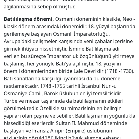
algılanmasına sebep olmuştur.
Batılılaşma dönemi,
Osmanlı döneminin klasikle, Neo -
klasik dönem arasındaki dönemidir. 18. yüzyıl başlarında
gerilemeye başlayan Osmanlı İmparatorluğu,
Avrupa'daki gelişmeler karşısında yeni çabalar içerisine
girmek ihtiyacı hissetmiştir. İsmine Batılılaşma adı
verilen bu süreçte İmparatorluk özgünlüğünü yitirmeye
başlamış, her yönüyle Batı'ya açılmıştır. 18. yüzyılın
önemli dönemlerinden biride Lale Devri’dir (1718 -1730).
Batı sanatlarına karşı ilgi uyanması da bu döneme
rastlamaktadır. 1748 -1755 tarihli İstanbul Nur -u
Osmaniye Camii, Barok üslubun en iyi temsilcisidir.
Türbe ve mezar taşlarında da batılılaşmanın etkileri
görülmektedir. Özellikle su mimarisinin en belirgin
yapıları olan çeşme ve sebiller, Batılılaşmanın yoğunlukla
hissedildiği eserlerdir. Sultan II. Mahmud döneminde
başlayan ve Fransız Ampir (Empire) üslubunun
etkilerinin görüldüğü ikinci büyük akımda yabancı