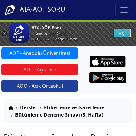
ATA-AÖF SORU
ATA-AÖF Soru
AÇ
Çıkmış Sorular Cepte
ÜCRETSİZ - Google Play'de
AÖF - Anadolu Üniversitesi
AÖL - Açık Lise
AÖO - Açık Ortaokul
Anasayfa
Dersler
Etiketleme ve İşaretleme
Bütünleme Deneme Sınavı (3. Hafta)