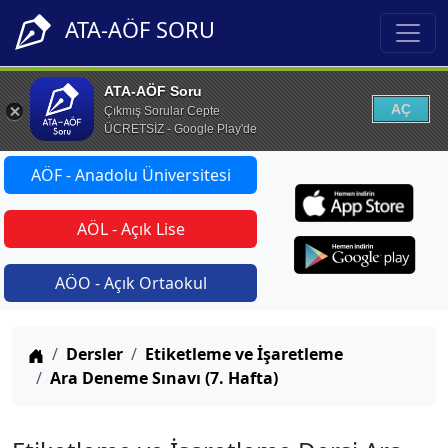
ATA-AÖF SORU
ATA-AÖF Soru
AÇ
Çıkmış Sorular Cepte
ÜCRETSİZ - Google Play'de
AÖF - Anadolu Üniversitesi
AÖL - Açık Lise
AÖO - Açık Ortaokul
Anasayfa
Dersler
Etiketleme ve İşaretleme
Ara Deneme Sınavı (7. Hafta)