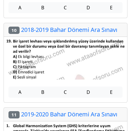
A
B
C
D
E
2018-2019 Bahar Dönemi Ara Sınavı
10
A
B
C
D
E
2019-2020 Bahar Dönemi Ara Sınavı
11