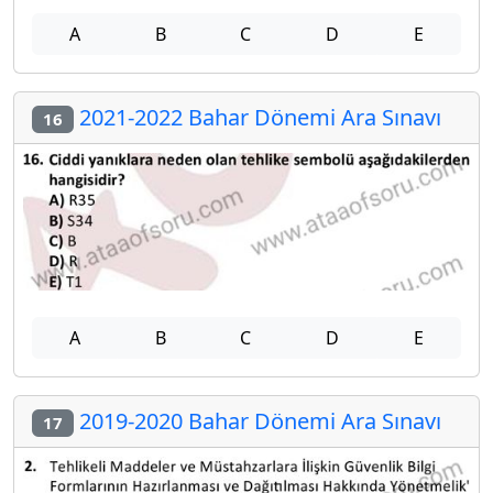
A
B
C
D
E
2021-2022 Bahar Dönemi Ara Sınavı
16
A
B
C
D
E
2019-2020 Bahar Dönemi Ara Sınavı
17