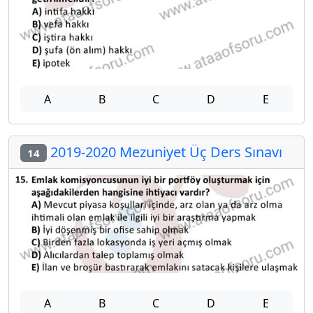
A
B
C
D
E
2019-2020 Mezuniyet Üç Ders Sınavı
14
A
B
C
D
E