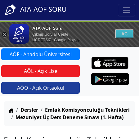
ATA-AÖF SORU
ATA-AÖF Soru
AÇ
Çıkmış Sorular Cepte
ÜCRETSİZ - Google Play'de
AÖF - Anadolu Üniversitesi
AÖL - Açık Lise
AÖO - Açık Ortaokul
Anasayfa
Dersler
Emlak Komisyonculuğu Teknikleri
Mezuniyet Üç Ders Deneme Sınavı (1. Hafta)