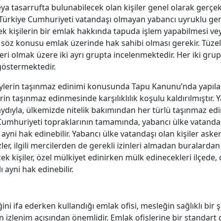
a tasarrufta bulunabilecek olan kişiler genel olarak gerçek k
a Türkiye Cumhuriyeti vatandaşı olmayan yabancı uyruklu gerç
k kişilerin bir emlak hakkında tapuda işlem yapabilmesi veya
 söz konusu emlak üzerinde hak sahibi olması gerekir. Tüzel
leri olmak üzere iki ayrı grupta incelenmektedir. Her iki grupt
 göstermektedir.
ylerin taşınmaz edinimi konusunda Tapu Kanunu’nda yapılan d
rin taşınmaz edinmesinde karşılıklılık koşulu kaldırılmıştır. Y
dıyla, ülkemizde nitelik bakımından her türlü taşınmaz edin
Cumhuriyeti topraklarının tamamında, yabancı ülke vatandaşı 
 ayni hak edinebilir. Yabancı ülke vatandaşı olan kişiler aske
r, ilgili mercilerden de gerekli izinleri almadan buralardan
ek kişiler, özel mülkiyet edinirken mülk edinecekleri ilçede,
 ayni hak edinebilir.
ifa ederken kullandığı emlak ofisi, mesleğin sağlıklı bir şe
izlenim açısından önemlidir. Emlak ofislerine bir standart 