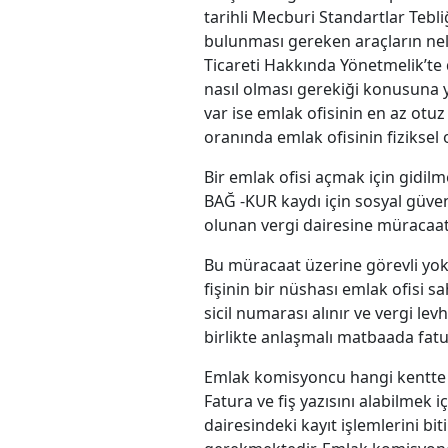
tarihli Mecburi Standartlar Tebli
bulunması gereken araçların neler
Ticareti Hakkında Yönetmelik’te 
nasıl olması gerekiği konusuna 
var ise emlak ofisinin en az ot
oranında emlak ofisinin fiziksel
Bir emlak ofisi açmak için gidilme
BAĞ -KUR kaydı için sosyal güven
olunan vergi dairesine müracaat 
Bu müracaat üzerine görevli yo
fişinin bir nüshası emlak ofisi s
sicil numarası alınır ve vergi levh
birlikte anlaşmalı matbaada fatura
Emlak komisyoncu hangi kentte em
Fatura ve fiş yazısını alabilmek
dairesindeki kayıt işlemlerini 