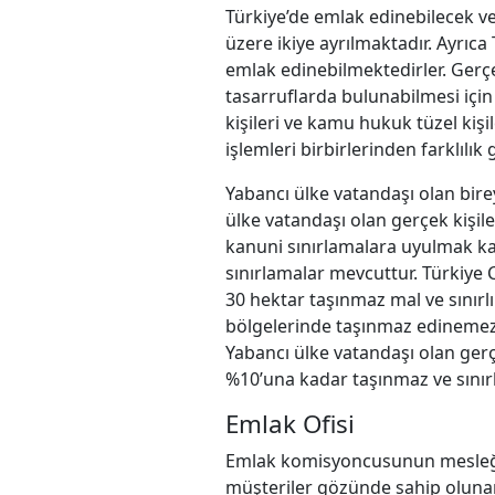
Türkiye’de emlak edinebilecek vey
üzere ikiye ayrılmaktadır. Ayrıc
emlak edinebilmektedirler. Gerçe
tasarruflarda bulunabilmesi için
kişileri ve kamu hukuk tüzel kişi
işlemleri birbirlerinden farklılık
Yabancı ülke vatandaşı olan bire
ülke vatandaşı olan gerçek kişile
kanuni sınırlamalara uyulmak kay
sınırlamalar mevcuttur. Türkiye 
30 hektar taşınmaz mal ve sınırlı
bölgelerinde taşınmaz edinemezle
Yabancı ülke vatandaşı olan gerç
%10’una kadar taşınmaz ve sınırlı
Emlak Ofisi
Emlak komisyoncusunun mesleğini 
müşteriler gözünde sahip olunan 