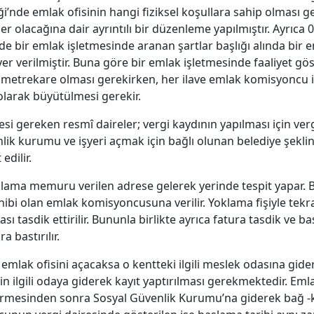
ği’nde emlak ofisinin hangi fiziksel koşullara sahip olması g
 olacağına dair ayrıntılı bir düzenleme yapılmıştır. Ayrıca 
de bir emlak işletmesinde aranan şartlar başlığı alında bir
yer verilmiştir. Buna göre bir emlak işletmesinde faaliyet 
uz metrekare olması gerekirken, her ilave emlak komisyoncu 
 olarak büyütülmesi gerekir.
si gereken resmî daireler; vergi kaydının yapılması için vergi
lik kurumu ve işyeri açmak için bağlı olunan belediye şekl
edilir.
klama memuru verilen adrese gelerek yerinde tespit yapar.
ahibi olan emlak komisyoncusuna verilir. Yoklama fişiyle tekr
ası tasdik ettirilir. Bununla birlikte ayrıca fatura tasdik ve ba
 bastırılır.
lak ofisini açacaksa o kentteki ilgili meslek odasına gidere
 için ilgili odaya giderek kayıt yaptırılması gerekmektedir. 
bitirmesinden sonra Sosyal Güvenlik Kurumu’na giderek bağ 