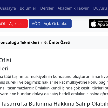
Anasayfa
Bölümler
Dersler
Akademik Takvim
Duyuru 
AÖL - Açık Lise
AÖO - Açık Ortaokul
onculuğu Teknikleri
6. Ünite Özeti
Ofisi
leri
 tâbi taşınmaz mülkiyetinin konusunu oluşturan, imarlı veya
lmiş sürekli ve bağımsız haklar ile kat mülkiyetine konu ba
lı taşınmazlardır. Emlakın kendi içinde çok çeşitli türleri 
vardır ve bundan dolayı da satış bedeli emlakın cinsine göre 
Tasarrufta Bulunma Hakkına Sahip Olabile