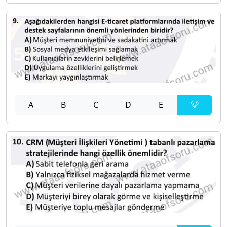
A
B
C
D
E