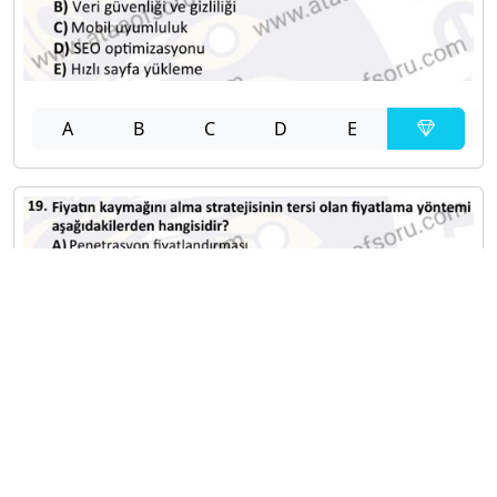
A
B
C
D
E
A
B
C
D
E