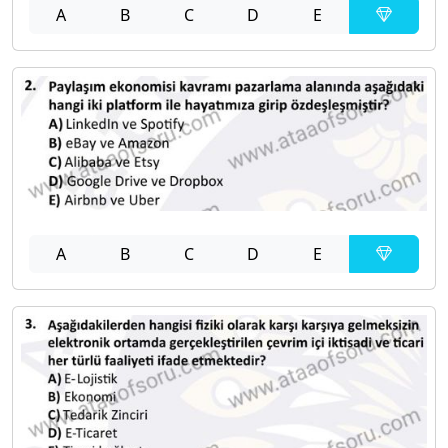
A
B
C
D
E
A
B
C
D
E