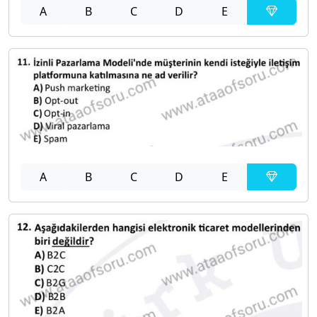
A
B
C
D
E
A
B
C
D
E