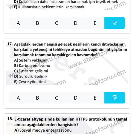
A
B
C
D
E
A
B
C
D
E