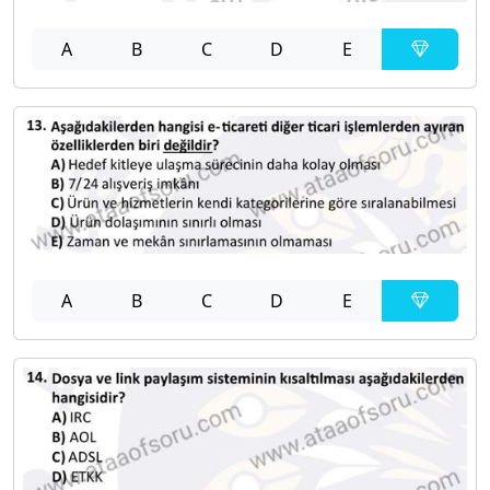
A
B
C
D
E
A
B
C
D
E