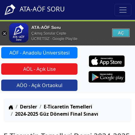
ATA-AÖF SORU
ATA-AÖF Soru
AÇ
Çıkmış Sorular Cepte
ÜCRETSİZ - Google Play'de
AÖF - Anadolu Üniversitesi
AÖL - Açık Lise
AÖO - Açık Ortaokul
Anasayfa
Dersler
E-Ticaretin Temelleri
2024-2025 Güz Dönemi Final Sınavı