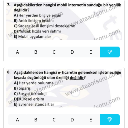
A
B
C
D
E
A
B
C
D
E