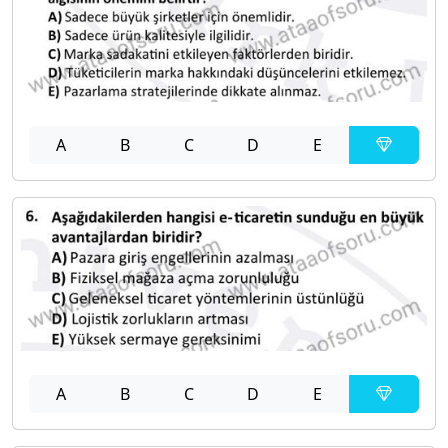
A
B
C
D
E
A
B
C
D
E