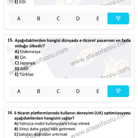
A
B
C
D
E
A
B
C
D
E