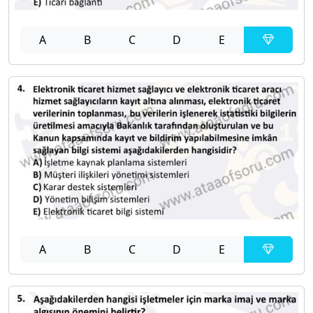
A
B
C
D
E
A
B
C
D
E