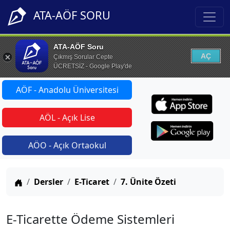
ATA-AÖF SORU
ATA-AÖF Soru
AÇ
Çıkmış Sorular Cepte
ÜCRETSİZ - Google Play'de
AÖF - Anadolu Üniversitesi
AÖL - Açık Lise
AÖO - Açık Ortaokul
Anasayfa
Dersler
E-Ticaret
7. Ünite Özeti
E-Ticarette Ödeme Sistemleri