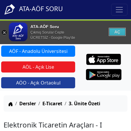
ATA-AÖF SORU
ATA-AÖF Soru
AÇ
Çıkmış Sorular Cepte
ÜCRETSİZ - Google Play'de
AÖF - Anadolu Üniversitesi
AÖL - Açık Lise
AÖO - Açık Ortaokul
Anasayfa
Dersler
E-Ticaret
3. Ünite Özeti
Elektronik Ticaretin Araçları - I