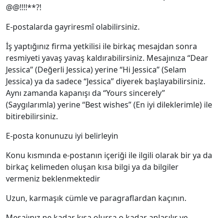
@@!!!!**?!
E‐postalarda gayriresmî olabilirsiniz.
İş yaptığınız firma yetkilisi ile birkaç mesajdan sonra
resmiyeti yavaş yavaş kaldırabilirsiniz. Mesajınıza “Dear
Jessica” (Değerli Jessica) yerine “Hi Jessica” (Selam
Jessica) ya da sadece “Jessica” diyerek başlayabilirsiniz.
Aynı zamanda kapanışı da “Yours sincerely”
(Saygılarımla) yerine “Best wishes” (En iyi dileklerimle) ile
bitirebilirsiniz.
E‐posta konunuzu iyi belirleyin
Konu kısmında e‐postanın içeriği ile ilgili olarak bir ya da
birkaç kelimeden oluşan kısa bilgi ya da bilgiler
vermeniz beklenmektedir
Uzun, karmaşık cümle ve paragraflardan kaçının.
Mesajınız ne kadar kısa olursa o kadar anlaşılır ve