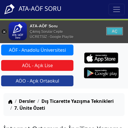
ATA-AÖF SORU
ATA-AÖF Soru
AÇ
Çıkmış Sorular Cepte
ÜCRETSİZ - Google Play'de
AÖF - Anadolu Üniversitesi
AÖL - Açık Lise
AÖO - Açık Ortaokul
Anasayfa
Dersler
Dış Ticarette Yazışma Teknikleri
7. Ünite Özeti