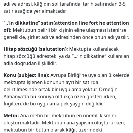
adı ve adresi, kâğıdın sol tarafında, tarih satırından 3‐5
satır aşağıda yer almaktadır.
‘’..’in dikkatine’’ satırı(attention line fort he attention
of):
Mektubun belirli bir kişinin eline ulaşması istenirse
genellikle, şirket adı ve adresinden önce onun adı yazılır.
Hitap sözcüğü (salutation):
Mektupta kullanılacak
hitap sözcüğü adresteki ya da “…’in dikkatine” kullanılan
adla doğrudan ilişkilidir.
Konu (subject line):
Avrupa Birliği’ne üye olan ülkelerde
mektupta işlenen konunun ayrı bir satırda
belirtilmesinde ortak bir uygulama yoktur. Örneğin
Almanya’da bu konuya oldukça özen gösterilirken,
İngiltere’de bu uygulama pek yaygın değildir.
Metin:
Ana metin bir mektubun en önemli kısmını
oluşturmaktadır. Mektubun ana yapısını oluştururken,
mektubun bir bütün olarak kâğıt üzerindeki