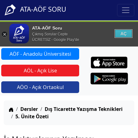
ATA-AÖF SORU
ATA-AÖF Soru
AÇ
Çıkmış Sorular Cepte
ÜCRETSİZ - Google Play'de
AÖF - Anadolu Üniversitesi
AÖL - Açık Lise
AÖO - Açık Ortaokul
Anasayfa
Dersler
Dış Ticarette Yazışma Teknikleri
5. Ünite Özeti