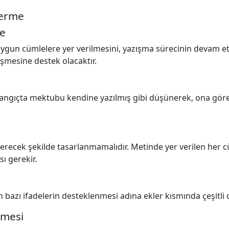
Verme
me
n uygun cümlelere yer verilmesini, yazışma sürecinin devam e
şmesine destek olacaktır.
şlangıçta mektubu kendine yazılmış gibi düşünerek, ona göre
 içerecek şekilde tasarlanmamalıdır. Metinde yer verilen her 
ı gerekir.
 bazı ifadelerin desteklenmesi adına ekler kısmında çeşitli do
lmesi