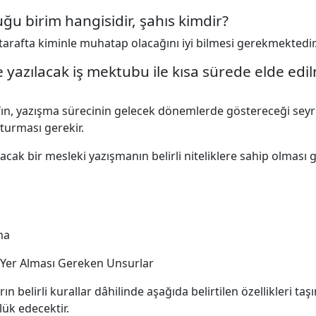
ğu birim hangisidir, şahıs kimdir?
 tarafta kiminle muhatap olacağını iyi bilmesi gerekmektedir
e yazılacak iş mektubu ile kısa sürede elde ed
fın, yazışma sürecinin gelecek dönemlerde göstereceği seyr
uşturması gerekir.
ak bir mesleki yazışmanın belirli niteliklere sahip olması ger
ma
a Yer Alması Gereken Unsurlar
n belirli kurallar dâhilinde aşağıda belirtilen özellikleri taşım
ük edecektir.