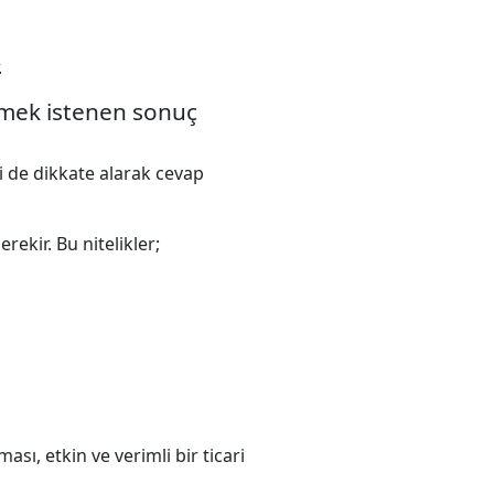
.
ilmek istenen sonuç
i de dikkate alarak cevap
ekir. Bu nitelikler;
ası, etkin ve verimli bir ticari