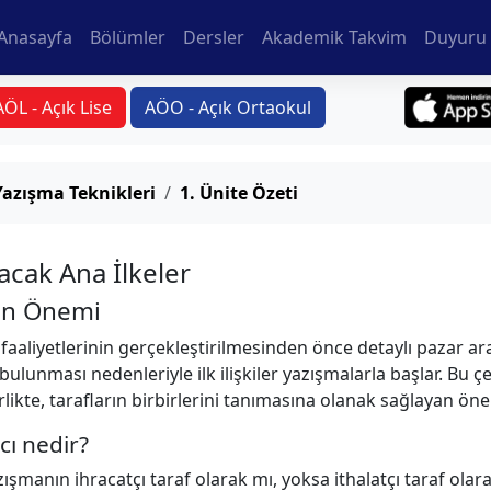
Anasayfa
Bölümler
Dersler
Akademik Takvim
Duyuru 
AÖL - Açık Lise
AÖO - Açık Ortaokul
Yazışma Teknikleri
1. Ünite Özeti
acak Ana İlkeler
nın Önemi
 faaliyetlerinin gerçekleştirilmesinden önce detaylı pazar araş
 bulunması nedenleriyle ilk ilişkiler yazışmalarla başlar. Bu ç
likte, tarafların birbirlerini tanımasına olanak sağlayan önem
cı nedir?
ışmanın ihracatçı taraf olarak mı, yoksa ithalatçı taraf olara