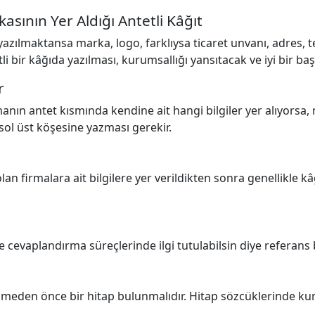
asının Yer Aldığı Antetli Kâğıt
azılmaktansa marka, logo, farklıysa ticaret unvanı, adres, te
etli bir kâğıda yazılması, kurumsallığı yansıtacak ve iyi bir ba
r
ın antet kısmında kendine ait hangi bilgiler yer alıyorsa, m
sol üst köşesine yazması gerekir.
olan firmalara ait bilgilere yer verildikten sonra genellikle k
te cevaplandırma süreçlerinde ilgi tutulabilsin diye referans b
meden önce bir hitap bulunmalıdır. Hitap sözcüklerinde k