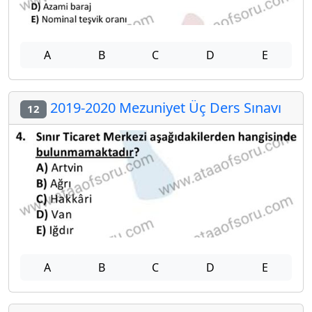
A
B
C
D
E
2019-2020 Mezuniyet Üç Ders Sınavı
12
A
B
C
D
E