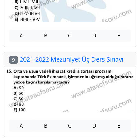
A
B
C
D
E
2021-2022 Mezuniyet Üç Ders Sınavı
9
A
B
C
D
E