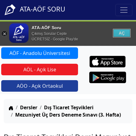
ATA-AÖF SORU
ATA-AÖF Soru
AÇ
Çıkmış Sorular Cepte
ÜCRETSİZ - Google Play'de
AÖF - Anadolu Üniversitesi
AÖL - Açık Lise
AÖO - Açık Ortaokul
Anasayfa
Dersler
Dış Ticaret Teşvikleri
Mezuniyet Üç Ders Deneme Sınavı (3. Hafta)