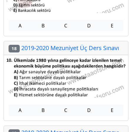
A
B
C
D
E
2019-2020 Mezuniyet Üç Ders Sınavı
18
A
B
C
D
E