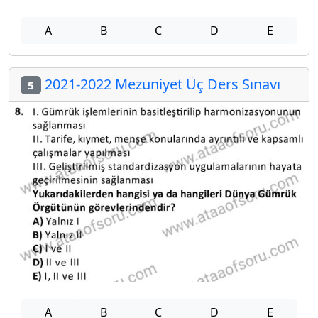
A
B
C
D
E
2021-2022 Mezuniyet Üç Ders Sınavı
5
A
B
C
D
E