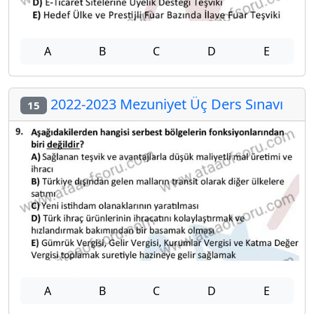
A
B
C
D
E
2022-2023 Mezuniyet Üç Ders Sınavı
15
A
B
C
D
E