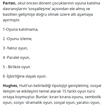
Parten,
okul öncesi dönem çocuklarının oyuna katılma
davranışlarını ‘sosyalleşme’ açısından ele almış ve
basitten gelişmişe doğru olmak üzere altı aşamaya
ayırmıştır.
1-Oyuna katılmama,
2 -Oyunu izleme,
3 -Yalnız oyun,
4 -Paralel oyun,
5 - Birlikte oyun
6 -İşbirliğine dayalı oyun.
Hughes,
Hutt’un belirlediği tipolojiyi genişletmiş; sosyal
iletişim ve etkileşimi temel alarak 15 farklı oyun türü
ortaya koymuştur. Bunlar; kıran kırana oyunu, sembolik
oyun, sosyo -dramatik oyun, sosyal oyun, yaratıcı oyun,