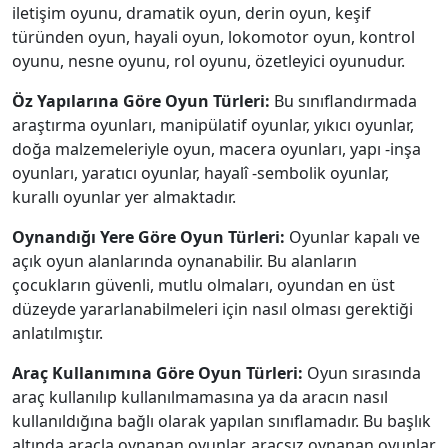
iletişim oyunu, dramatik oyun, derin oyun, keşif
türünden oyun, hayali oyun, lokomotor oyun, kontrol
oyunu, nesne oyunu, rol oyunu, özetleyici oyunudur.
Öz Yapılarına Göre Oyun Türleri:
Bu sınıflandırmada
araştırma oyunları, manipülatif oyunlar, yıkıcı oyunlar,
doğa malzemeleriyle oyun, macera oyunları, yapı -inşa
oyunları, yaratıcı oyunlar, hayalî -sembolik oyunlar,
kurallı oyunlar yer almaktadır.
Oynandığı Yere Göre Oyun Türleri:
Oyunlar kapalı ve
açık oyun alanlarında oynanabilir. Bu alanların
çocukların güvenli, mutlu olmaları, oyundan en üst
düzeyde yararlanabilmeleri için nasıl olması gerektiği
anlatılmıştır.
Araç Kullanımına Göre Oyun Türleri:
Oyun sırasında
araç kullanılıp kullanılmamasına ya da aracın nasıl
kullanıldığına bağlı olarak yapılan sınıflamadır. Bu başlık
altında araçla oynanan oyunlar, araçsız oynanan oyunlar