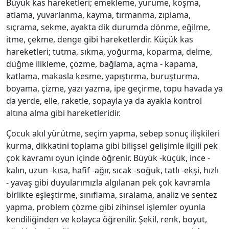
Büyük kas hareketleri; emekleme, yürüme, koşma,
atlama, yuvarlanma, kayma, tırmanma, zıplama,
sıçrama, sekme, ayakta dik durumda dönme, eğilme,
itme, çekme, denge gibi hareketlerdir. Küçük kas
hareketleri; tutma, sıkma, yoğurma, koparma, delme,
düğme ilikleme, çözme, bağlama, açma - kapama,
katlama, makasla kesme, yapıştırma, buruşturma,
boyama, çizme, yazı yazma, ipe geçirme, topu havada ya
da yerde, elle, raketle, sopayla ya da ayakla kontrol
altına alma gibi hareketleridir.
Çocuk akıl yürütme, seçim yapma, sebep sonuç ilişkileri
kurma, dikkatini toplama gibi bilişsel gelişimle ilgili pek
çok kavramı oyun içinde öğrenir. Büyük -küçük, ince -
kalın, uzun -kısa, hafif -ağır, sıcak -soğuk, tatlı -ekşi, hızlı
- yavaş gibi duyularımızla algılanan pek çok kavramla
birlikte eşleştirme, sınıflama, sıralama, analiz ve sentez
yapma, problem çözme gibi zihinsel işlemler oyunla
kendiliğinden ve kolayca öğrenilir. Şekil, renk, boyut,