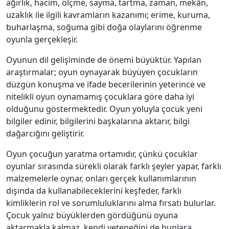
ağırlık, hacim, ölçme, sayma, tartma, zaman, mekân,
uzaklık ile ilgili kavramların kazanımı; erime, kuruma,
buharlaşma, soğuma gibi doğa olaylarını öğrenme
oyunla gerçekleşir.
Oyunun dil gelişiminde de önemi büyüktür. Yapılan
araştırmalar; oyun oynayarak büyüyen çocukların
düzgün konuşma ve ifade becerilerinin yeterince ve
nitelikli oyun oynamamış çocuklara göre daha iyi
olduğunu göstermektedir. Oyun yoluyla çocuk yeni
bilgiler edinir, bilgilerini başkalarına aktarır, bilgi
dağarcığını geliştirir.
Oyun çocuğun yaratma ortamıdır, çünkü çocuklar
oyunlar sırasında sürekli olarak farklı şeyler yapar, farklı
malzemelerle oynar, onları gerçek kullanımlarının
dışında da kullanabileceklerini keşfeder, farklı
kimliklerin rol ve sorumluluklarını alma fırsatı bulurlar.
Çocuk yalnız büyüklerden gördüğünü oyuna
aktarmakla kalmaz, kendi yeteneğini de bunlara