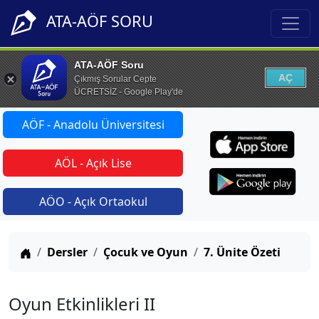
ATA-AÖF SORU
ATA-AÖF Soru
AÇ
Çıkmış Sorular Cepte
ÜCRETSİZ - Google Play'de
AÖF - Anadolu Üniversitesi
AÖL - Açık Lise
AÖO - Açık Ortaokul
Anasayfa
Dersler
Çocuk ve Oyun
7. Ünite Özeti
Oyun Etkinlikleri II