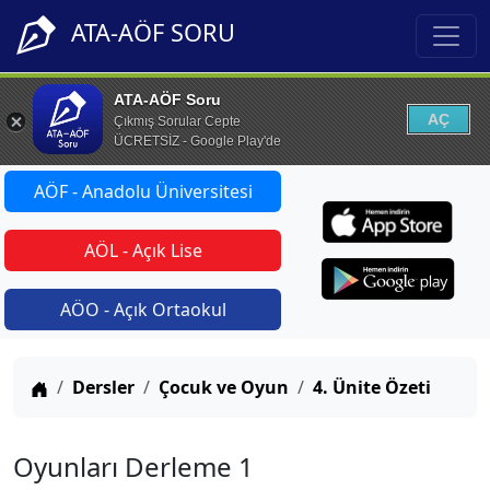
ATA-AÖF SORU
ATA-AÖF Soru
AÇ
Çıkmış Sorular Cepte
ÜCRETSİZ - Google Play'de
AÖF - Anadolu Üniversitesi
AÖL - Açık Lise
AÖO - Açık Ortaokul
Anasayfa
Dersler
Çocuk ve Oyun
4. Ünite Özeti
Oyunları Derleme 1