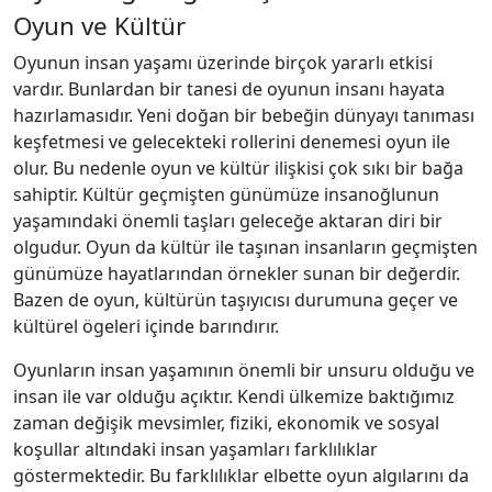
Oyun ve Kültür
Oyunun insan yaşamı üzerinde birçok yararlı etkisi
vardır. Bunlardan bir tanesi de oyunun insanı hayata
hazırlamasıdır. Yeni doğan bir bebeğin dünyayı tanıması
keşfetmesi ve gelecekteki rollerini denemesi oyun ile
olur. Bu nedenle oyun ve kültür ilişkisi çok sıkı bir bağa
sahiptir. Kültür geçmişten günümüze insanoğlunun
yaşamındaki önemli taşları geleceğe aktaran diri bir
olgudur. Oyun da kültür ile taşınan insanların geçmişten
günümüze hayatlarından örnekler sunan bir değerdir.
Bazen de oyun, kültürün taşıyıcısı durumuna geçer ve
kültürel ögeleri içinde barındırır.
Oyunların insan yaşamının önemli bir unsuru olduğu ve
insan ile var olduğu açıktır. Kendi ülkemize baktığımız
zaman değişik mevsimler, fiziki, ekonomik ve sosyal
koşullar altındaki insan yaşamları farklılıklar
göstermektedir. Bu farklılıklar elbette oyun algılarını da