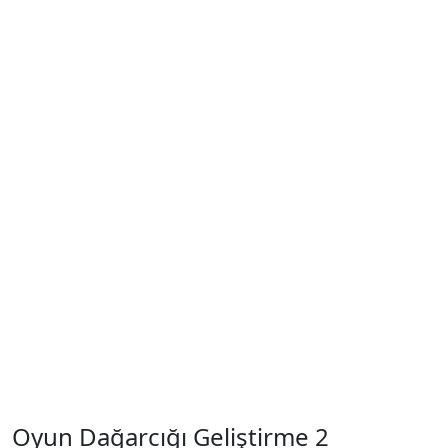
Oyun Dağarcığı Geliştirme 2