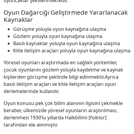
oyuncaklar şekillenmektedir.
Oyun Dağarcığı Geliştirmede Yararlanacak
Kaynaklar
Görüşme yoluyla oyun kaynağına ulaşma
Gözlem yoluyla oyun kaynağına ulaşma
Basılı kaynaklar yoluyla oyun kaynağına ulaşma
Kitle iletişim araçları yoluyla oyun kaynağına ulaşma
Yöresel oyunları araştırmada en sağlıklı yöntemler,
çocuk oyunlarını gözlem yoluyla kaydetme ve kaynak
kişilerden görüşme şeklinde bilgi edinmektir.Ayrıca
basılı iletişim araçları ve kitle iletişim araçları oyun
derlemelerinde kullanılır.
Oyun konusu pek çok bilim alanının ilgisini çekmekle
beraber, ülkemizde yöresel oyunların araştırılması,
derlenmesi 1930’lu yıllarda Halkbilimi [folklor]
tarafından ele alınmıştır.