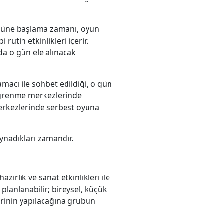
r. Güne başlama zamanı, oyun
tin etkinlikleri içerir.
da o gün ele alınacak
acı ile sohbet edildiği, o gün
 öğrenme merkezlerinde
erkezlerinde serbest oyuna
nadıkları zamandır.
rlık ve sanat etkinlikleri ile
k planlanabilir; bireysel, küçük
erinin yapılacağına grubun