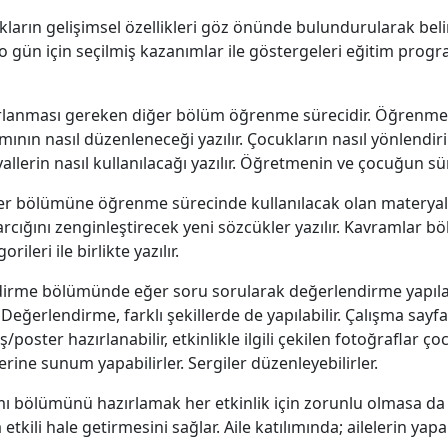
ların gelişimsel özellikleri göz önünde bulundurularak belir
gün için seçilmiş kazanımlar ile göstergeleri eğitim program
ırlanması gereken diğer bölüm öğrenme sürecidir. Öğrenme 
mının nasıl düzenleneceği yazılır. Çocukların nasıl yönlendiril
allerin nasıl kullanılacağı yazılır. Öğretmenin ve çocuğun süre
ler bölümüne öğrenme sürecinde kullanılacak olan materyal
ığını zenginleştirecek yeni sözcükler yazılır. Kavramlar 
ileri ile birlikte yazılır.
ndirme bölümünde eğer soru sorularak değerlendirme yapıla
eğerlendirme, farklı şekillerde de yapılabilir. Çalışma sayfala
fiş/poster hazırlanabilir, etkinlikle ilgili çekilen fotoğraflar ç
irlerine sunum yapabilirler. Sergiler düzenleyebilirler.
lımı bölümünü hazırlamak her etkinlik için zorunlu olmasa da
etkili hale getirmesini sağlar. Aile katılımında; ailelerin yapa