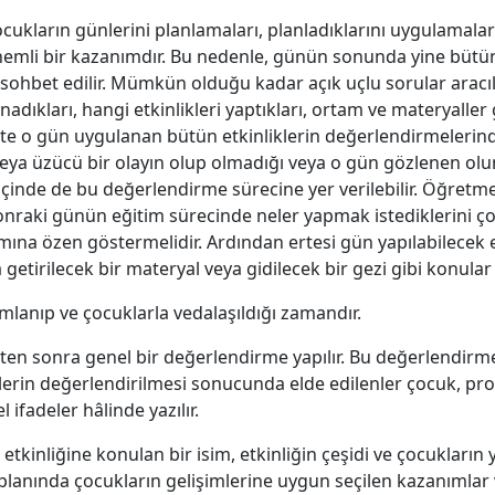
kların günlerini planlamaları, planladıklarını uygulamalar
mli bir kazanımdır. Bu nedenle, günün sonunda yine bütün 
sohbet edilir. Mümkün olduğu kadar açık uçlu sorular aracı
dıkları, hangi etkinlikleri yaptıkları, ortam ve materyaller
çte o gün uygulanan bütün etkinliklerin değerlendirmelerinde
 veya üzücü bir olayın olup olmadığı veya o gün gözlenen ol
içinde de bu değerlendirme sürecine yer verilebilir. Öğretm
raki günün eğitim sürecinde neler yapmak istediklerini ço
ımına özen göstermelidir. Ardından ertesi gün yapılabilecek 
getirilecek bir materyal veya gidilecek bir gezi gibi konular d
mamlanıp ve çocuklarla vedalaşıldığı zamandır.
kten sonra genel bir değerlendirme yapılır. Bu değerlendi
iklerin değerlendirilmesi sonucunda elde edilenler çocuk, p
ifadeler hâlinde yazılır.
etkinliğine konulan bir isim, etkinliğin çeşidi ve çocukların ya
ik planında çocukların gelişimlerine uygun seçilen kazanımla