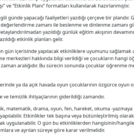
” ve “Etkinlik Planı” formatları kullanılarak hazırlanmıştır.
ilgili günde yapacağı faaliyetleri yazdığı çerçeve bir plandı
değerlendirme zamanı ile beslenme ve dinlenme zamanı gibi ru
detaylandırılmadan yazıldığı günlük eğitim akışının devamın
azıldığı etkinlik planları gelir.
 gün içerisinde yapılacak etkinliklere uyumunu sağlamak am
nme merkezleri hakkında bilgi verildiği ve çocukların hangi
i zaman aralığıdır. Bu sürecin sonunda çocuklar öğrenme m
inde ya da açık havada oyun çocuklarının özgürce oyun oy
 ve temizlik ihtiyaçlarının giderildiği zamandır.
k, matematik, drama, oyun, fen, hareket, okuma -yazmaya hazı
yapılabilir. Etkinlikler tek başına veya bütünleştirilmiş olara
rak uygulanabilir. O gün bu etkinliklerden hangisinin/hangil
mlara ve ayrılan süreye göre karar verilmelidir.