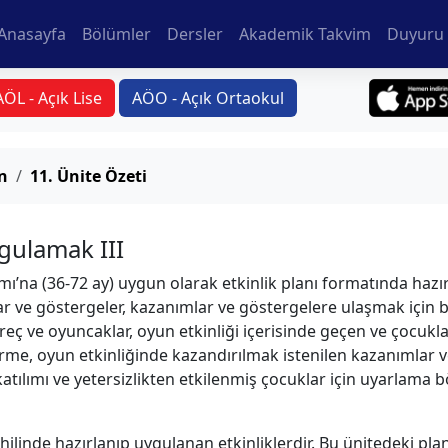
Anasayfa
Bölümler
Dersler
Akademik Takvim
Duyuru 
AÖL - Açık Lise
AÖO - Açık Ortaokul
n
11. Ünite Özeti
ygulamak III
ı’na (36-72 ay) uygun olarak etkinlik planı formatında haz
ar ve göstergeler, kazanımlar ve göstergelere ulaşmak için 
gereç ve oyuncaklar, oyun etkinliği içerisinde geçen ve çocu
me, oyun etkinliğinde kazandırılmak istenilen kazanımlar ve g
e katılımı ve yetersizlikten etkilenmiş çocuklar için uyarlama
dahilinde hazırlanıp uygulanan etkinliklerdir. Bu ünitedeki pl