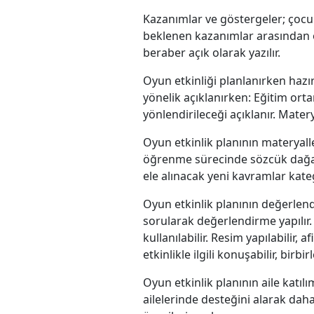
Kazanımlar ve göstergeler; çocuk
beklenen kazanımlar arasından o 
beraber açık olarak yazılır.
Oyun etkinliği planlanırken haz
yönelik açıklanırken: Eğitim orta
yönlendirileceği açıklanır. Matery
Oyun etkinlik planının materyal
öğrenme sürecinde sözcük dağarc
ele alınacak yeni kavramlar kategor
Oyun etkinlik planının değerle
sorularak değerlendirme yapılır. D
kullanılabilir. Resim yapılabilir, a
etkinlikle ilgili konuşabilir, birb
Oyun etkinlik planının aile katı
ailelerinde desteğini alarak daha 