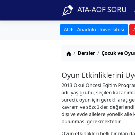
ATA-AÖF SORU
AÖF - Anadolu Üniversitesi
Anasayfa
Dersler
Çocuk ve Oyu
Oyun Etkinliklerini U
2013 Okul Öncesi Eğitim Program
adı, yaş grubu, seçilen kazanıml
süreci), oyun için gerekli araç 
kavram ve sözcükler, değerlendir
dışı ve evde ailelere yönelik ail
bulunması gerekmektedir.
Oyun etkinlikleri belli bir plan 