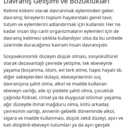
Davranış Gelişimi ve Bozuklukları
Kelime kökeni olarak davranmak eyleminden gelen
davranış; bireylerin toplum hayatındaki genel tavır,
tutum ve eylemlerini adlandırmak için kullanılır. Her ne
kadar insan dışı canlı organizmaların eylemleri için de
davranış kelimesi sıklıkla kullanılıyor olsa da bu ünitede
üzerinde duracağımız kavram insan davranışıdır.
Sosyoekonomik düzeyin düşük olması, sosyokültürel
olarak dezavantajlı çevrede yetişme, tek ebeveynle
yaşama (boşanma, ölüm, evi terk etme, hapis hayatı vb.
diğer sebeplerden dolayı), ebeveynlerinin suç
davranışına şahit olma, alkol ve madde kullanan
ebeveyn varlığı, aile içi şiddete şahit olma, çocukluk
çağında fiziksel, cinsel ya da duygusal istismar yaşama,
ağır düzeyde ihmal mağduru olma, kötü arkadaş
çevresinin varlığı, annenin gebelik döneminde alkol,
sigara ve madde kullanması, düşük zekâ düzeyi, aşırı ve
katı disiplinli ebeveyn tutumları ya da aşırı gevşek