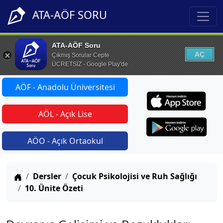
ATA-AÖF SORU
ATA-AÖF Soru
AÇ
Çıkmış Sorular Cepte
ÜCRETSİZ - Google Play'de
AÖF - Anadolu Üniversitesi
AÖL - Açık Lise
AÖO - Açık Ortaokul
Anasayfa
Dersler
Çocuk Psikolojisi ve Ruh Sağlığı
10. Ünite Özeti