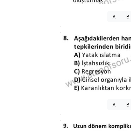
A
B
A
B