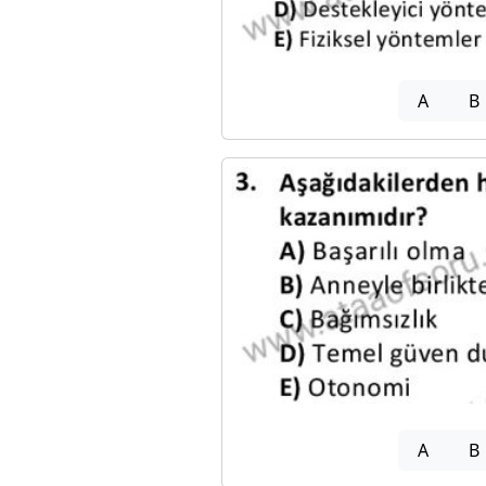
A
B
A
B