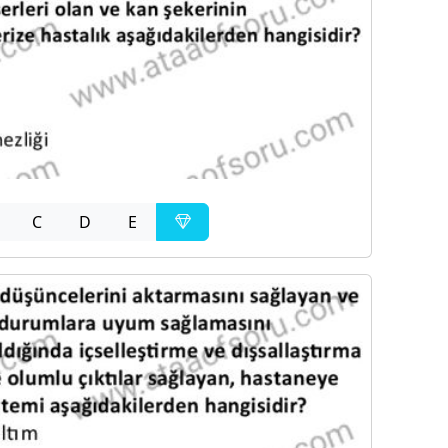
C
D
E