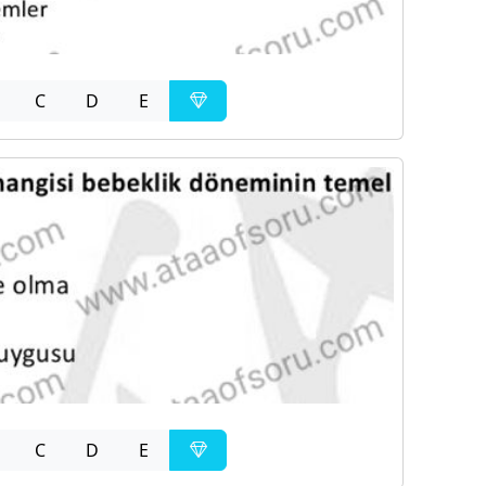
C
D
E
C
D
E