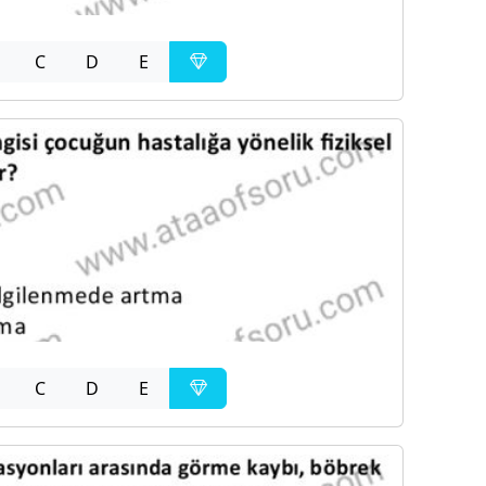
C
D
E
C
D
E