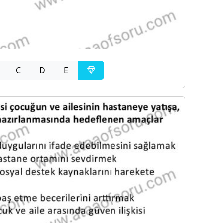
C
D
E