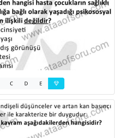
C
D
E