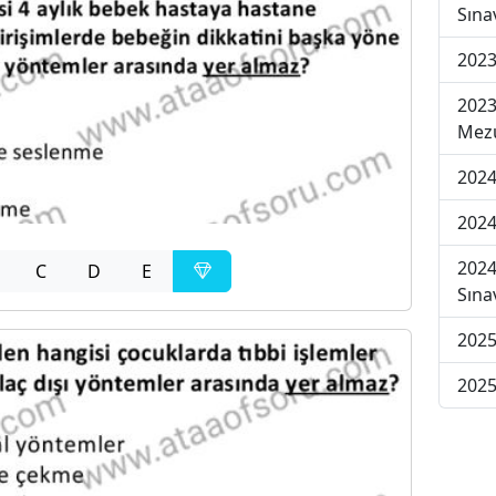
Sına
2023
2023
Mezu
2024
2024
2024
C
D
E
Sına
2025
2025