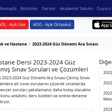
Anasayfa
Bölümler
Dersler
Akademik Takvim
Duyuru 
AÖL - Açık Lise
AÖO - Açık Ortaokul
ık ve Hastane
2023-2024 Güz Dönemi Ara Sınavı
astane Dersi 2023-2024 Güz
Diğe
mış Sınav Soruları ve Çözümleri
2022
i
2023-2024 Güz Dönemi Ara Sınavı Çıkmış Sınav
2022
emlere ait sınav sorularını çözerek sınavlarda
 benzer soruları yakalamanız daha kolay olacaktır.
2022
r konu anlatımı, ders özetleri ve online deneme
Mezu
lirsin.
2023