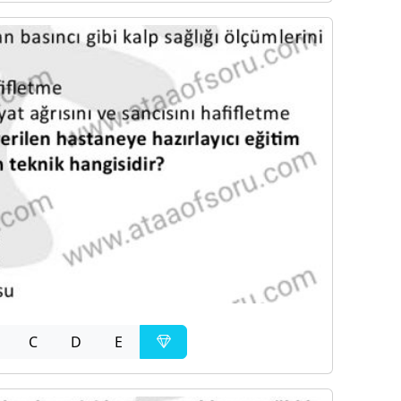
C
D
E