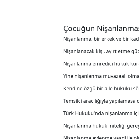
Çocuğun Nişanlanmas
Nişanlanma, bir erkek ve bir kadı
Nişanlanacak kişi, ayırt etme gü
Nişanlanma emredici hukuk kural
Yine nişanlanma muvazaalı olmama
Kendine özgü bir aile hukuku sözl
Temsilci aracılığıyla yapılamasa d
Türk Hukuku'nda nişanlanma için 
Nişanlanma hukuki niteliği gereğ
Nişanlanma evlenme vaadi ile ol