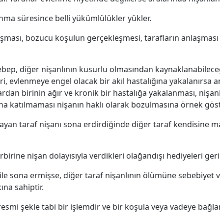
nma süresince belli yükümlülükler yükler.
ması, bozucu koşulun gerçekleşmesi, tarafların anlaşması v
ebep, diğer nişanlının kusurlu olmasından kaynaklanabileceğ
iri, evlenmeye engel olacak bir akıl hastalığına yakalanırsa a
lardan birinin ağır ve kronik bir hastalığa yakalanması, nişanlı
rına katılmaması nişanın haklı olarak bozulmasına örnek göste
an taraf nişanı sona erdirdiğinde diğer taraf kendisine m
rbirine nişan dolayısıyla verdikleri olağandışı hediyeleri ge
ile sona ermişse, diğer taraf nişanlının ölümüne sebebiyet
na sahiptir.
smi şekle tabi bir işlemdir ve bir koşula veya vadeye bağl