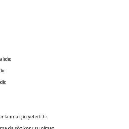
lıdır.
ır.
ir.
nlanma için yeterlidir.
anma da söz konusu olmaz.