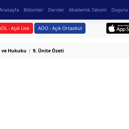
Anasayfa
Bölümler
Dersler
Akademik Takvim
Duyuru 
AÖL - Açık Lise
AÖO - Açık Ortaokul
ı ve Hukuku
9. Ünite Özeti