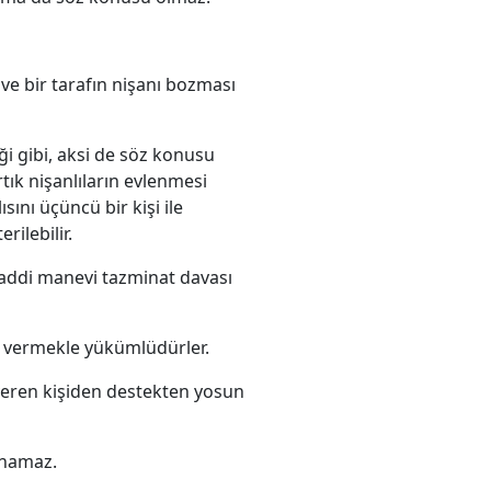
e bir tarafın nişanı bozması
i gibi, aksi de söz konusu
rtık nişanlıların evlenmesi
sını üçüncü bir kişi ile
rilebilir.
addi manevi tazminat davası
ri vermekle yükümlüdürler.
 veren kişiden destekten yosun
anamaz.