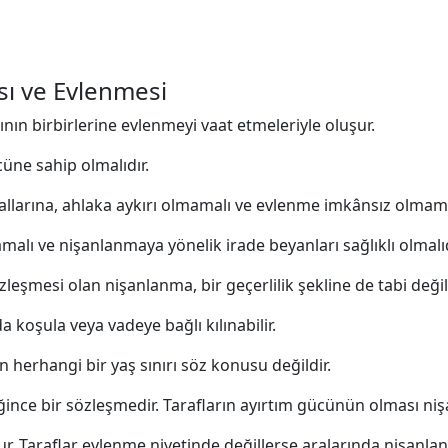
ı ve Evlenmesi
nın birbirlerine evlenmeyi vaat etmeleriyle oluşur.
cüne sahip olmalıdır.
larına, ahlaka aykırı olmamalı ve evlenme imkânsız olmama
lı ve nişanlanmaya yönelik irade beyanları sağlıklı olmalıd
eşmesi olan nişanlanma, bir geçerlilik şekline de tabi değild
a koşula veya vadeye bağlı kılınabilir.
herhangi bir yaş sınırı söz konusu değildir.
ince bir sözleşmedir. Tarafların ayırtım gücünün olması nişa
ur. Taraflar evlenme niyetinde değillerse aralarında nişanl