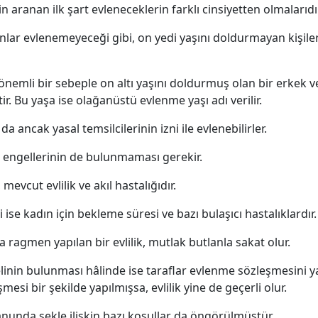
n aranan ilk şart evleneceklerin farklı cinsiyetten olmalarıdır
lar evlenemeyeceği gibi, on yedi yaşını doldurmayan kişile
emli bir sebeple on altı yaşını doldurmuş olan bir erkek ve
ir. Bu yaşa ise olağanüstü evlenme yaşı adı verilir.
 da ancak yasal temsilcilerinin izni ile evlenebilirler.
e engellerinin de bulunmaması gerekir.
mevcut evlilik ve akıl hastalığıdır.
se kadın için bekleme süresi ve bazı bulaşıcı hastalıklardır.
 ragmen yapılan bir evlilik, mutlak butlanla sakat olur.
inin bulunması hâlinde ise taraflar evlenme sözleşmesini 
si bir şekilde yapılmışsa, evlilik yine de geçerli olur.
anunda şekle ilişkin bazı koşullar da öngörülmüştür.