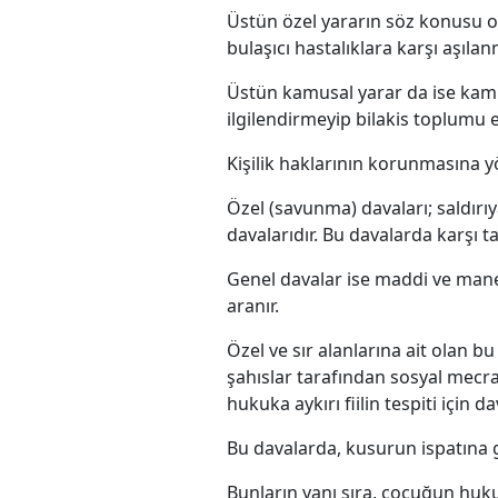
Üstün özel yararın söz konusu o
bulaşıcı hastalıklara karşı aşılan
Üstün kamusal yarar da ise kamu 
ilgilendirmeyip bilakis toplumu 
Kişilik haklarının korunmasına yön
Özel (savunma) davaları; saldırıya
davalarıdır. Bu davalarda karşı 
Genel davalar ise maddi ve manev
aranır.
Özel ve sır alanlarına ait olan b
şahıslar tarafından sosyal mecr
hukuka aykırı fiilin tespiti için da
Bu davalarda, kusurun ispatına
Bunların yanı sıra, çocuğun huk