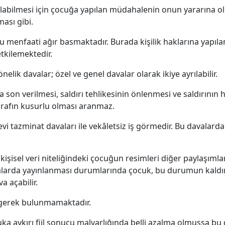
labilmesi için çocuğa yapılan müdahalenin onun yararına o
ması gibi.
menfaati ağır basmaktadır. Burada kişilik haklarına yapılan
etkilemektedir.
elik davalar; özel ve genel davalar olarak ikiye ayrılabilir.
 son verilmesi, saldırı tehlikesinin önlenmesi ve saldırının h
tarafın kusurlu olması aranmaz.
i tazminat davaları ile vekâletsiz iş görmedir. Bu davalarda
u kişisel veri niteliğindeki çocuğun resimleri diğer paylaşım
alarda yayınlanması durumlarında çocuk, bu durumun kaldır
va açabilir.
 gerek bulunmamaktadır.
uka aykırı fiil sonucu malvarlığında belli azalma olmuşsa 