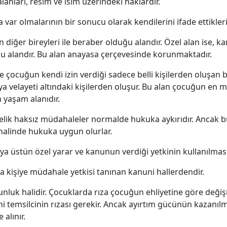
lanları, resim ve isim üzerindeki haklardır.
 var olmalarının bir sonucu olarak kendilerini ifade ettikleri 
iğer bireyleri ile beraber olduğu alandır. Özel alan ise, 
u alandır. Bu alan anayasa çerçevesinde korunmaktadır.
ine çocuğun kendi izin verdiği sadece belli kişilerden oluşan 
 velayeti altındaki kişilerden oluşur. Bu alan çocuğun en m
 yaşam alanıdır.
nelik haksız müdahaleler normalde hukuka aykırıdır. Ancak
ı halinde hukuka uygun olurlar.
ya üstün özel yarar ve kanunun verdiği yetkinin kullanılması
 kişiye müdahale yetkisi tanınan kanuni hallerdendir.
luk halidir. Çocuklarda rıza çocuğun ehliyetine göre değişir
i temsilcinin rızası gerekir. Ancak ayırtım gücünün kazanılm
 alınır.