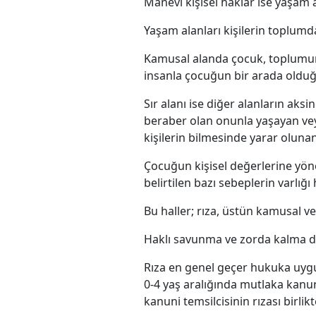
Manevi kişisel haklar ise yaşam a
Yaşam alanları kişilerin toplumda
Kamusal alanda çocuk, toplumun d
insanla çocuğun bir arada olduğ
Sır alanı ise diğer alanların aks
beraber olan onunla yaşayan veya
kişilerin bilmesinde yarar olunan
Çocuğun kişisel değerlerine yö
belirtilen bazı sebeplerin varlığ
Bu haller; rıza, üstün kamusal ve
Haklı savunma ve zorda kalma da
Rıza en genel geçer hukuka uygun
0-4 yaş aralığında mutlaka kanun
kanuni temsilcisinin rızası birlikte