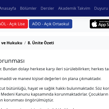
Anasayfa
Bölümler
Dersler
Akademik Takvim
Duyuru 
AÖL - Açık Lise
AÖO - Açık Ortaokul
ı ve Hukuku
8. Ünite Özeti
Korunması
. Bundan dolayı herkese karşı ileri sürülebilirken; herkes tara
 maddi ve manevi kişisel değerleri ön plana çıkmaktadır.
vücut bütünlüğü, hayat ve sağlık hakkı bulunmaktadır. Söz k
rk Medeni Kanunu kapsamında korunmaktadırlar. Çocukların 
dan korunması öngörülmüştür.