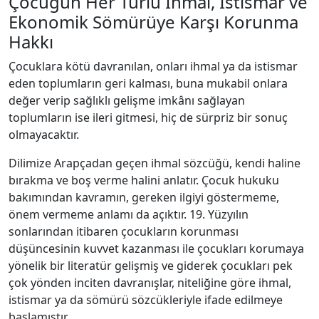
Çocuğun Her Türlü İhmal, İstismar ve
Ekonomik Sömürüye Karşı Korunma
Hakkı
Çocuklara kötü davranılan, onları ihmal ya da istismar
eden toplumların geri kalması, buna mukabil onlara
değer verip sağlıklı gelişme imkânı sağlayan
toplumların ise ileri gitmesi, hiç de sürpriz bir sonuç
olmayacaktır.
Dilimize Arapçadan geçen ihmal sözcüğü, kendi haline
bırakma ve boş verme halini anlatır. Çocuk hukuku
bakımından kavramın, gereken ilgiyi göstermeme,
önem vermeme anlamı da açıktır. 19. Yüzyılın
sonlarından itibaren çocukların korunması
düşüncesinin kuvvet kazanması ile çocukları korumaya
yönelik bir literatür gelişmiş ve giderek çocukları pek
çok yönden inciten davranışlar, niteliğine göre ihmal,
istismar ya da sömürü sözcükleriyle ifade edilmeye
başlamıştır.