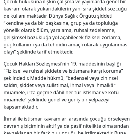
Çocuk hukukuna ilişkin çalışma ve yayınlarda genel bir
kavram olarak yukarıdakilerin yanı sıra şiddet sözcüğü
de kullanılmaktadır. Dünya Sağlık Örgütü şiddeti
“kendine ya da bir başkasına, grup ya da topluluğa
yönelik olarak ölüm, yaralama, ruhsal zedelenme,
gelişimsel bozukluğa yol açabilecek fiziksel zorlama,
güç kullanımı ya da tehdidin amaçlı olarak uygulanması
olayı” şeklinde tarif etmektedir.
Çocuk Hakları Sözleşmesi’nin 19. maddesinin başlığı
“Fiziksel ve ruhsal şiddete ve istismara karşı koruma”
şeklindedir. Madde hükmü, “bedensel veya zihinsel
saldırı, şiddet veya suiistimal, ihmal veya ihmalkâr
muamele, ırza geçme dâhil her tür istismar ve kötü
muamele” şeklinde genel ve geniş bir yelpazeyi
kapsamaktadır.
İhmal ile istismar kavramları arasında çocuğu örseleyen
davranış biçiminin aktif ya da pasif nitelikte olmasından
kaynaklanan bir fark bulunduğu belirtilmektedir. Buna