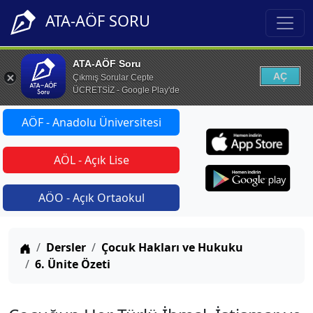
ATA-AÖF SORU
ATA-AÖF Soru
AÇ
Çıkmış Sorular Cepte
ÜCRETSİZ - Google Play'de
AÖF - Anadolu Üniversitesi
AÖL - Açık Lise
AÖO - Açık Ortaokul
Anasayfa
Dersler
Çocuk Hakları ve Hukuku
6. Ünite Özeti