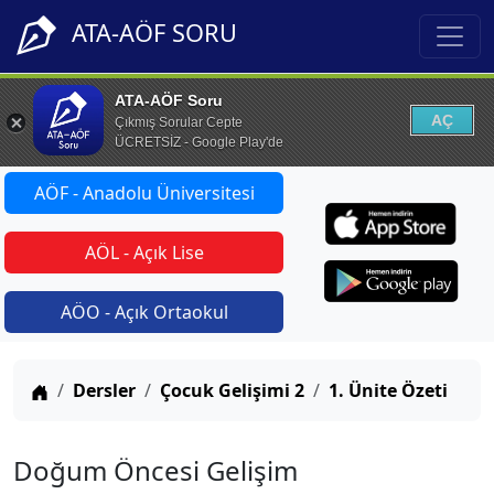
ATA-AÖF SORU
ATA-AÖF Soru
AÇ
Çıkmış Sorular Cepte
ÜCRETSİZ - Google Play'de
AÖF - Anadolu Üniversitesi
AÖL - Açık Lise
AÖO - Açık Ortaokul
Anasayfa
Dersler
Çocuk Gelişimi 2
1. Ünite Özeti
Doğum Öncesi Gelişim