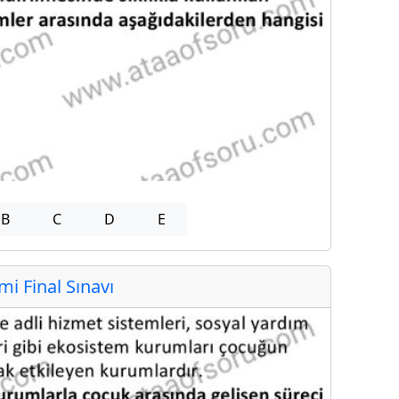
B
C
D
E
 Final Sınavı