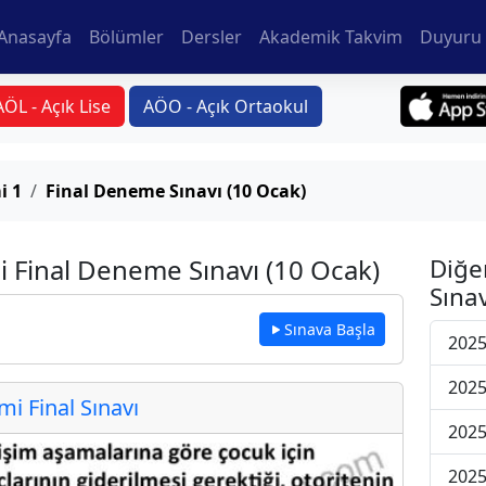
Anasayfa
Bölümler
Dersler
Akademik Takvim
Duyuru 
AÖL - Açık Lise
AÖO - Açık Ortaokul
i 1
Final Deneme Sınavı (10 Ocak)
i Final Deneme Sınavı (10 Ocak)
Diğe
Sınav
Sınava Başla
2025
2025
 Final Sınavı
2025
2025