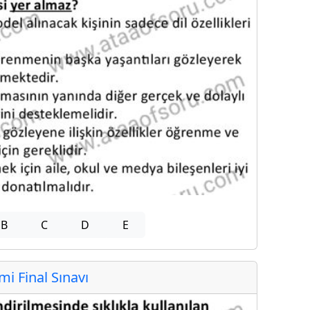
B
C
D
E
 Final Sınavı