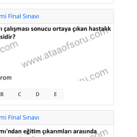
 Final Sınavı
B
C
D
E
 Final Sınavı