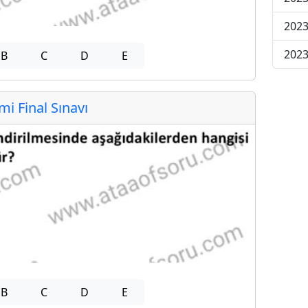
2023
2023
B
C
D
E
 Final Sınavı
B
C
D
E