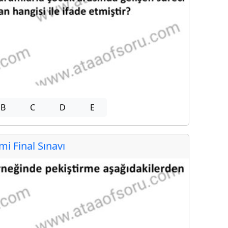
B
C
D
E
 Final Sınavı