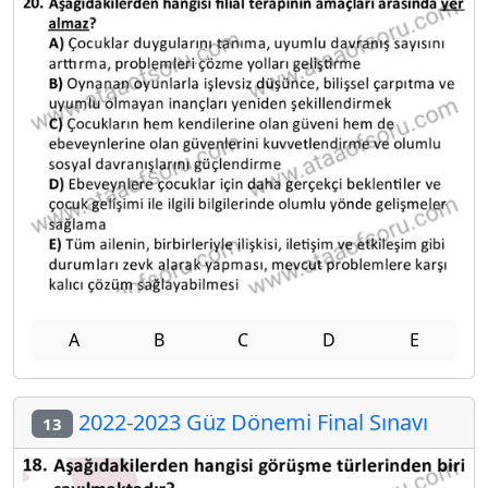
A
B
C
D
E
2022-2023 Güz Dönemi Final Sınavı
13