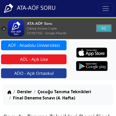
ATA-AÖF SORU
ATA-AÖF Soru
AÇ
Çıkmış Sorular Cepte
ÜCRETSİZ - Google Play'de
AÖF - Anadolu Üniversitesi
AÖL - Açık Lise
AÖO - Açık Ortaokul
Anasayfa
Dersler
Çocuğu Tanıma Teknikleri
Final Deneme Sınavı (4. Hafta)