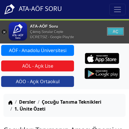
ATA-AÖF SORU
ATA-AÖF Soru
AÇ
Çıkmış Sorular Cepte
ÜCRETSİZ - Google Play'de
AÖF - Anadolu Üniversitesi
AÖL - Açık Lise
AÖO - Açık Ortaokul
Anasayfa
Dersler
Çocuğu Tanıma Teknikleri
1. Ünite Özeti