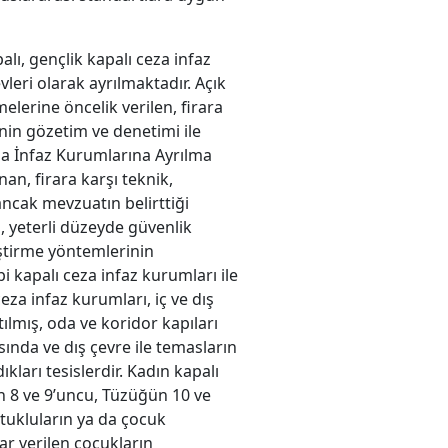
lı, gençlik kapalı ceza infaz
leri olarak ayrılmaktadır. Açık
elerine öncelik verilen, firara
nin gözetim ve denetimi ile
za İnfaz Kurumlarına Ayrılma
nan, firara karşı teknik,
ancak mevzuatın belirttiği
, yeterli düzeyde güvenlik
ştirme yöntemlerinin
ipi kapalı ceza infaz kurumları ile
eza infaz kurumları, iç ve dış
tılmış, oda ve koridor kapıları
sında ve dış çevre ile temasların
kları tesislerdir. Kadın kapalı
un 8 ve 9’uncu, Tüzüğün 10 ve
tukluların ya da çocuk
ar verilen çocukların