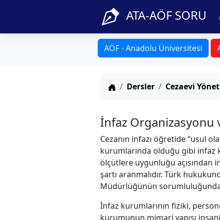
ATA-AÖF SORU
AÖF - Anadolu Üniversitesi
Anasayfa
Dersler
Cezaevi Yönet
İnfaz Organizasyonu 
Cezanın infazı öğretide “usul ola
kurumlarında olduğu gibi infaz 
ölçütlere uygunluğu açısından i
şartı aranmalıdır. Türk hukukund
Müdürlüğünün sorumluluğundad
İnfaz kurumlarının fiziki, perso
kurumunun mimari yapısı insani 