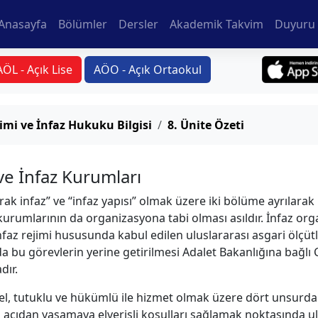
Anasayfa
Bölümler
Dersler
Akademik Takvim
Duyuru 
AÖL - Açık Lise
AÖO - Açık Ortaokul
imi ve İnfaz Hukuku Bilgisi
8. Ünite Özeti
ve İnfaz Kurumları
rak infaz” ve “infaz yapısı” olmak üzere iki bölüme ayrılara
kurumlarının da organizasyona tabi olması asıldır. İnfaz 
nfaz rejimi hususunda kabul edilen uluslararası asgari ölç
a bu görevlerin yerine getirilmesi Adalet Bakanlığına bağlı 
ır.
nel, tutuklu ve hükümlü ile hizmet olmak üzere dört unsurdan
açıdan yaşamaya elverişli koşulları sağlamak noktasında ul