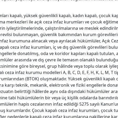
rı kapalı, yüksek güvenlikli kapalı, kadın kapalı, çocuk kapa
ma merkezleri ile açık ceza infaz kurumları ve çocuk eğitimev
n iyileştirilmelerinde, çalıştırılmalarına ve meslek edindirilm
görevlisi bulunmayan, güvenlik bakımından kurum görevlileri
 infaz kurumuna alınacak veya ayrılacak hükümlüler, Açık Ce
palı ceza infaz kurumları, iç ve dış güvenlik görevlileri bulu
ngellerle donatılmış, oda ve koridor kapıları kapalı tutulan, 
mlüler arasında ve dış çevre ile temasın olanaklı bulunduğu
nimine göre bireysel, grup hâlinde veya toplu olarak iyile
lı ceza infaz kurumu modelleri A, B, C, D, E, F, H, K, L, M, T t
urumlarından (BTOK) oluşmaktadır. Yüksek güvenlikli kapalı c
ra karşı teknik, mekanik, elektronik ve fiziki engellerle dona
zuatın belirttiği hâllerde aynı oda dışındaki hükümlüler ara
ine tabi hükümlülerin bir veya üç kişilik odalarda barındırıldı
mlülerin hapis cezalarının infaz edildiği 5275 sayılı Kanun’
uş kurumlardır. Çocuk kapalı ceza infaz kurumları, çocuk tu
iğer nedenlerle kapalı ceza infaz kurumlarına nakillerine kar