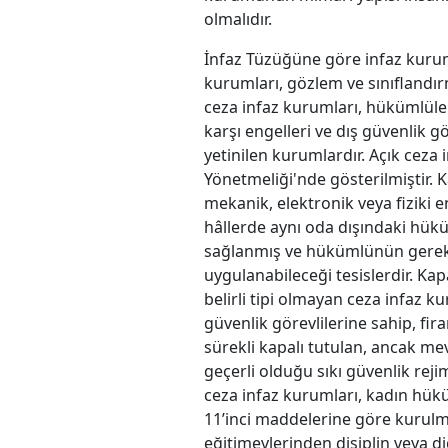
olmalıdır.
İnfaz Tüzüğüne göre infaz kurumla
kurumları, gözlem ve sınıflandır
ceza infaz kurumları, hükümlüleri
karşı engelleri ve dış güvenlik 
yetinilen kurumlardır. Açık ceza
Yönetmeliği'nde gösterilmiştir. Ka
mekanik, elektronik veya fiziki e
hâllerde aynı oda dışındaki hükü
sağlanmış ve hükümlünün gereksi
uygulanabileceği tesislerdir. Kapa
belirli tipi olmayan ceza infaz k
güvenlik görevlilerine sahip, fira
sürekli kapalı tutulan, ancak mev
geçerli olduğu sıkı güvenlik rejim
ceza infaz kurumları, kadın hükü
11’inci maddelerine göre kurulm
eğitimevlerinden disiplin veya d