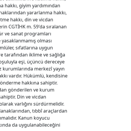
ma hakkı, giyim yardımından
lanaklarından yararlanma hakkı,
tme hakkı, din ve vicdan
erin CGTİHK m. 59'da sıralanan
ür ve sanat programları
e yasaklanmamış olması
mlüler, sıfatlarına uygun
e tarafından iklime ve sağlığa
koşuluyla eşi, üçüncü dereceye
faz kurumlarında merkezî yayın
akkı vardır. Hükümlü, kendisine
gönderme hakkına sahiptir.
dan gönderilen ve kurum
ahiptir. Din ve vicdan
larak varlığını sürdürmelidir.
lanaklarından, tıbbî araçlardan
nmalıdır. Kanun koyucu
kkında da uygulanabileceğini