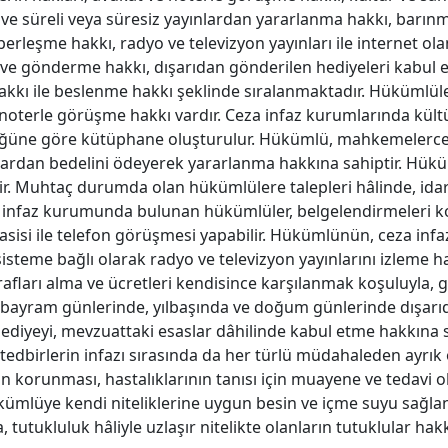
e süreli veya süresiz yayınlardan yararlanma hakkı, barın
berleşme hakkı, radyo ve televizyon yayınları ile internet o
 ve gönderme hakkı, dışarıdan gönderilen hediyeleri kabul e
kkı ile beslenme hakkı şeklinde sıralanmaktadır. Hükümlül
 noterle görüşme hakkı vardır. Ceza infaz kurumlarında kült
ğüne göre kütüphane oluşturulur. Hükümlü, mahkemelerc
nlardan bedelini ödeyerek yararlanma hakkına sahiptir. Hükü
r. Muhtaç durumda olan hükümlülere talepleri hâlinde, idar
eza infaz kurumunda bulunan hükümlüler, belgelendirmeleri 
vasisi ile telefon görüşmesi yapabilir. Hükümlünün, ceza in
steme bağlı olarak radyo ve televizyon yayınlarını izleme h
afları alma ve ücretleri kendisince karşılanmak koşuluyla, 
ayram günlerinde, yılbaşında ve doğum günlerinde dışarı
hediyeyi, mevzuattaki esaslar dâhilinde kabul etme hakkına s
tedbirlerin infazı sırasında da her türlü müdahaleden ayrık o
 korunması, hastalıklarının tanısı için muayene ve tedavi o
kümlüye kendi niteliklerine uygun besin ve içme suyu sağla
tutukluluk hâliyle uzlaşır nitelikte olanların tutuklular ha