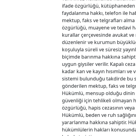
ifade özgürlüğü, kütüphaneden v
faydalanma hakkı, telefon ile ha
mektup, faks ve telgrafları alma
özgürlüğü, muayene ve tedavi ha
kurallar çerçevesinde avukat ve
düzenlenir ve kurumun büyüklü
koşuluyla süreli ve süresiz yayı
biçimde barınma hakkına sahipti
uygun giysiler verilir. Kapalı c
kadar kan ve kayın hısımları ve 
sistemi bulunduğu takdirde bu si
gönderilen mektup, faks ve telgr
Hükümlü, mensup olduğu dinin b
güvenliği için tehlikeli olmayan 
özgürlüğü, hapis cezasının veya 
Hükümlü, beden ve ruh sağlığının
yararlanma hakkına sahiptir. Hü
hükümlülerin hakları konusunda, 