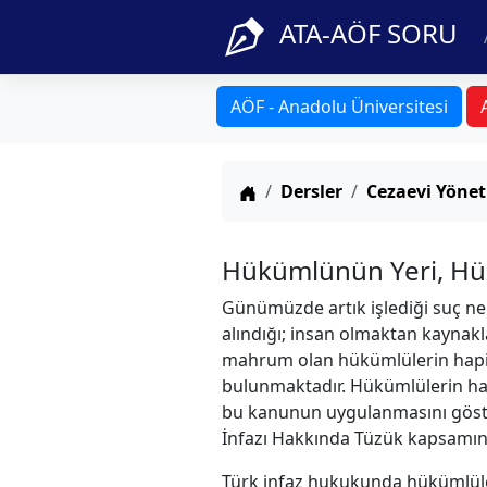
ATA-AÖF SORU
AÖF - Anadolu Üniversitesi
Anasayfa
Dersler
Cezaevi Yönet
Hükümlünün Yeri, Hük
Günümüzde artık işlediği suç ne
alındığı; insan olmaktan kaynakl
mahrum olan hükümlülerin hapis
bulunmaktadır. Hükümlülerin hakl
bu kanunun uygulanmasını göster
İnfazı Hakkında Tüzük kapsamınd
Türk infaz hukukunda hükümlüleri