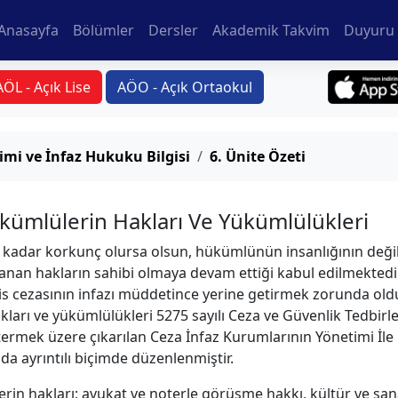
Anasayfa
Bölümler
Dersler
Akademik Takvim
Duyuru 
AÖL - Açık Lise
AÖO - Açık Ortaokul
imi ve İnfaz Hukuku Bilgisi
6. Ünite Özeti
ümlülerin Hakları Ve Yükümlülükleri
 kadar korkunç olursa olsun, hükümlünün insanlığının değ
anan hakların sahibi olmaya devam ettiği kabul edilmektedir
 cezasının infazı müddetince yerine getirmek zorunda old
arı ve yükümlülükleri 5275 sayılı Ceza ve Güvenlik Tedbirle
mek üzere çıkarılan Ceza İnfaz Kurumlarının Yönetimi İle 
a ayrıntılı biçimde düzenlenmiştir.
n hakları; avukat ve noterle görüşme hakkı, kültür ve sanat