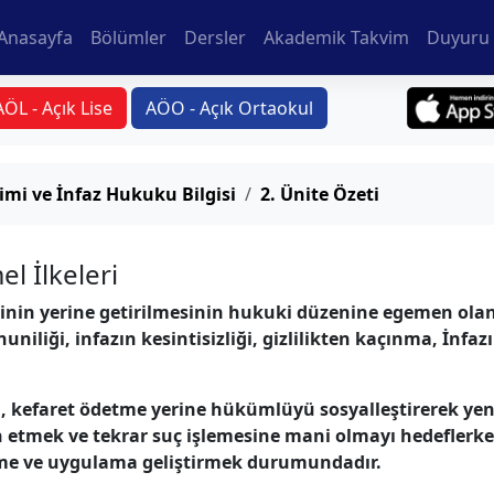
Anasayfa
Bölümler
Dersler
Akademik Takvim
Duyuru 
AÖL - Açık Lise
AÖO - Açık Ortaokul
imi ve İnfaz Hukuku Bilgisi
2. Ünite Özeti
l İlkeleri
rinin yerine getirilmesinin hukuki düzenine egemen olan 
niliği, infazın kesintisizliği, gizlilikten kaçınma, İnfazı
a, kefaret ödetme yerine hükümlüyü sosyalleştirerek y
tmek ve tekrar suç işlemesine mani olmayı hedeflerken 
eme ve uygulama geliştirmek durumundadır.