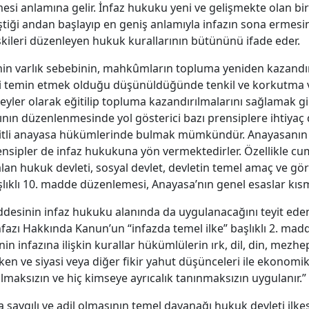
esi anlamına gelir. İnfaz hukuku yeni ve gelişmekte olan bir 
ği andan başlayıp en geniş anlamıyla infazın sona ermesi
şkileri düzenleyen hukuk kurallarının bütününü ifade eder.
nin varlık sebebinin, mahkûmların topluma yeniden kazandırı
sini temin etmek olduğu düşünüldüğünde tenkil ve korkutma
er olarak eğitilip topluma kazandırılmalarını sağlamak gibi
rının düzenlenmesinde yol gösterici bazı prensiplere ihtiyaç
çeşitli anayasa hükümlerinde bulmak mümkündür. Anayasanın y
sipler de infaz hukukuna yön vermektedirler. Özellikle cumhu
lan hukuk devleti, sosyal devlet, devletin temel amaç ve gö
ıklı 10. madde düzenlemesi, Anayasa’nın genel esaslar kısm
 maddesinin infaz hukuku alanında da uygulanacağını teyit ede
nfazı Hakkında Kanun’un “infazda temel ilke” başlıklı 2. ma
in infazına ilişkin kurallar hükümlülerin ırk, dil, din, mezhep
köken ve siyasi veya diğer fikir yahut düşünceleri ile ekonomi
maksızın ve hiç kimseye ayrıcalık tanınmaksızın uygulanır.”
saygılı ve adil olmasının temel dayanağı hukuk devleti ilkesi