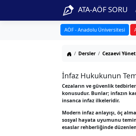
ATA-AÖF SORU
AÖF - Anadolu Üniversitesi
Anasayfa
Dersler
Cezaevi Yönet
İnfaz Hukukunun Teme
Cezaların ve güvenlik tedbirle
konusudur. Bunlar; infazın kanu
insanca infaz ilkeleridir.
Modern infaz anlayışı, öç alm
sosyal hayata uyumunu temin e
esaslar rehberliğinde düzenl