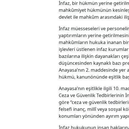
İnfaz, bir hükmün yerine getirilm
mahkûmiyet hükmünün kesinleşti
devlet ile mahkûm arasındaki ili
İnfaz müesseseleri ve personeli
yaptırımların yerine getirilme
mahkûmların hukuka inanan bireyl
işlevleri üstlenen infaz kurumla
bazılarına ilişkin dayanakları 
düşüncesinden kaynaklı bazı pren
Anayasa’nın 2. maddesinde yer a
hükmü, kanunönünde eşitlik başl
Anayasa’nın eşitlikle ilgili 10.
Ceza ve Güvenlik Tedbirlerinin İ
göre “ceza ve güvenlik tedbirlerin
felsefi inanç, millî veya sosyal 
konumları yönünden ayırım yapıl
İnfaz hukukunun insan haklarına 