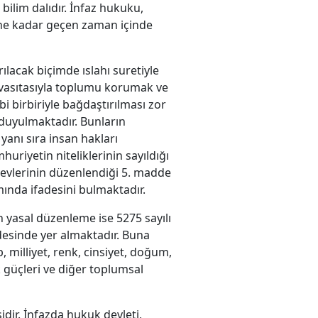
bilim dalıdır. İnfaz hukuku,
ne kadar geçen zaman içinde
lacak biçimde ıslahı suretiyle
 vasıtasıyla toplumu korumak ve
 birbiriyle bağdaştırılması zor
 duyulmaktadır. Bunların
anı sıra insan hakları
riyetin niteliklerinin sayıldığı
revlerinin düzenlendiği 5. madde
ında ifadesini bulmaktadır.
n yasal düzenleme ise 5275 sayılı
ddesinde yer almaktadır. Buna
, milliyet, renk, cinsiyet, doğum,
k güçleri ve diğer toplumsal
dir. İnfazda hukuk devleti,