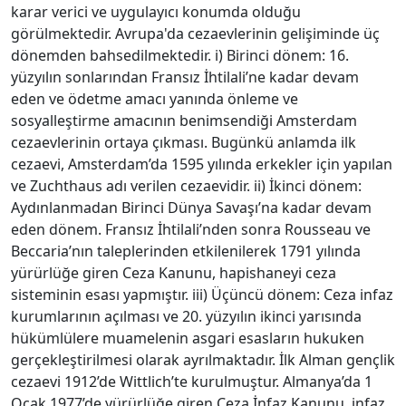
karar verici ve uygulayıcı konumda olduğu
görülmektedir. Avrupa'da cezaevlerinin gelişiminde üç
dönemden bahsedilmektedir. i) Birinci dönem: 16.
yüzyılın sonlarından Fransız İhtilali’ne kadar devam
eden ve ödetme amacı yanında önleme ve
sosyalleştirme amacının benimsendiği Amsterdam
cezaevlerinin ortaya çıkması. Bugünkü anlamda ilk
cezaevi, Amsterdam’da 1595 yılında erkekler için yapılan
ve Zuchthaus adı verilen cezaevidir. ii) İkinci dönem:
Aydınlanmadan Birinci Dünya Savaşı’na kadar devam
eden dönem. Fransız İhtilali’nden sonra Rousseau ve
Beccaria’nın taleplerinden etkilenilerek 1791 yılında
yürürlüğe giren Ceza Kanunu, hapishaneyi ceza
sisteminin esası yapmıştır. iii) Üçüncü dönem: Ceza infaz
kurumlarının açılması ve 20. yüzyılın ikinci yarısında
hükümlülere muamelenin asgari esasların hukuken
gerçekleştirilmesi olarak ayrılmaktadır. İlk Alman gençlik
cezaevi 1912’de Wittlich’te kurulmuştur. Almanya’da 1
Ocak 1977’de yürürlüğe giren Ceza İnfaz Kanunu, infaz