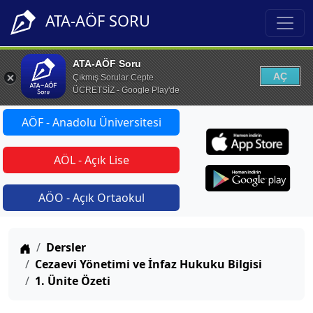
ATA-AÖF SORU
ATA-AÖF Soru
AÇ
Çıkmış Sorular Cepte
ÜCRETSİZ - Google Play'de
AÖF - Anadolu Üniversitesi
AÖL - Açık Lise
AÖO - Açık Ortaokul
Anasayfa
Dersler
Cezaevi Yönetimi ve İnfaz Hukuku Bilgisi
1. Ünite Özeti