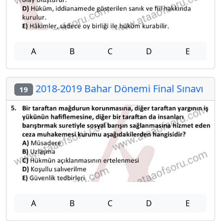
A
B
C
D
E
2018-2019 Bahar Dönemi Final Sınavı
19
A
B
C
D
E