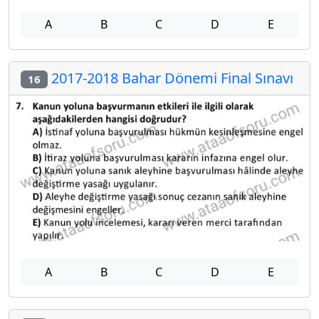
A
B
C
D
E
2017-2018 Bahar Dönemi Final Sınavı
16
A
B
C
D
E