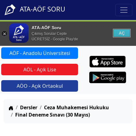
ATA-AÖF SORU
ATA-AÖF Soru
AÇ
Çıkmış Sorular Cepte
ÜCRETSİZ - Google Play'de
AÖF - Anadolu Üniversitesi
AÖL - Açık Lise
AÖO - Açık Ortaokul
Anasayfa
Dersler
Ceza Muhakemesi Hukuku
Final Deneme Sınavı (30 Mayıs)