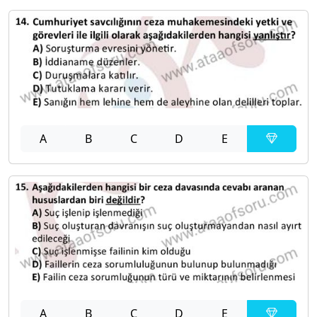
A
B
C
D
E
A
B
C
D
E