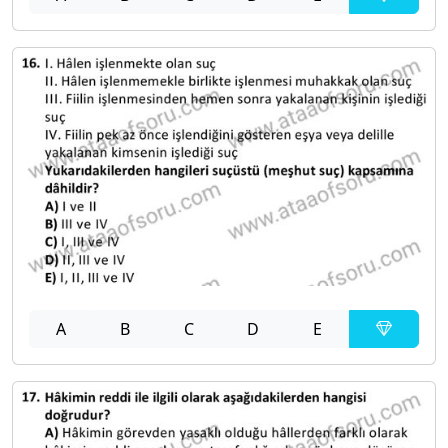
A
B
C
D
E