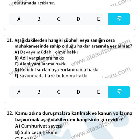
A
B
C
D
E
A
B
C
D
E