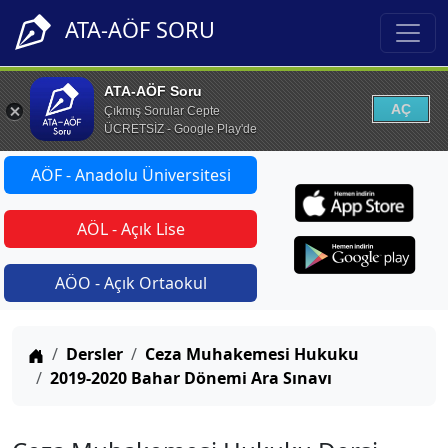
ATA-AÖF SORU
ATA-AÖF Soru
AÇ
Çıkmış Sorular Cepte
ÜCRETSİZ - Google Play'de
AÖF - Anadolu Üniversitesi
AÖL - Açık Lise
AÖO - Açık Ortaokul
Anasayfa
Dersler
Ceza Muhakemesi Hukuku
2019-2020 Bahar Dönemi Ara Sınavı