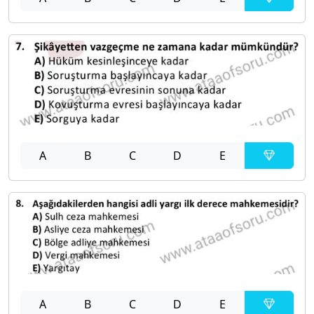
A
B
C
D
E
A
B
C
D
E