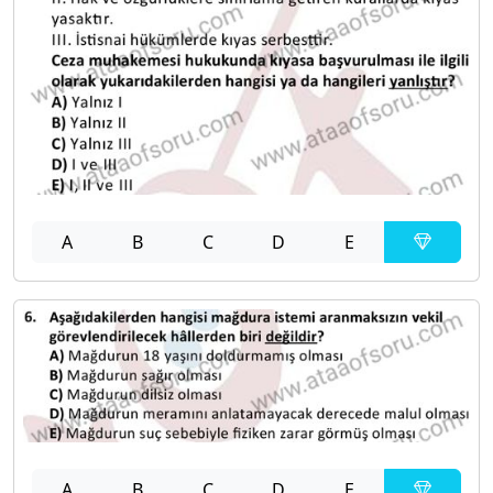
A
B
C
D
E
A
B
C
D
E