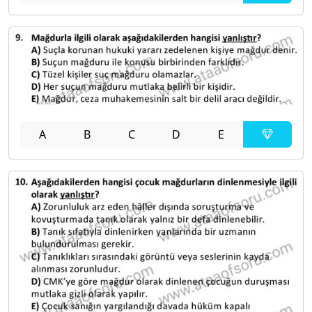
A
B
C
D
E