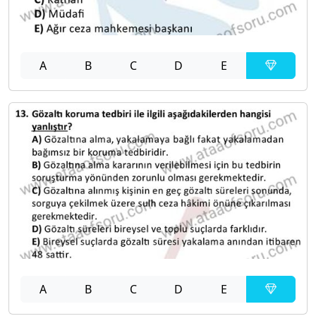
A
B
C
D
E
A
B
C
D
E