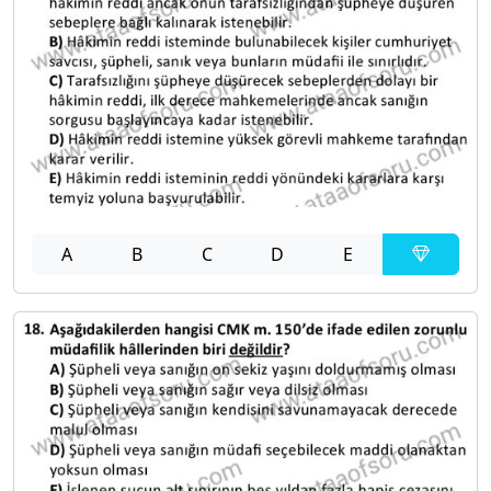
A
B
C
D
E