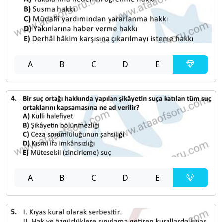
A
B
C
D
E
A
B
C
D
E