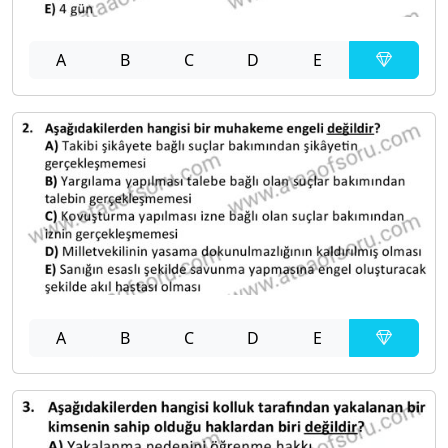
A
B
C
D
E
A
B
C
D
E