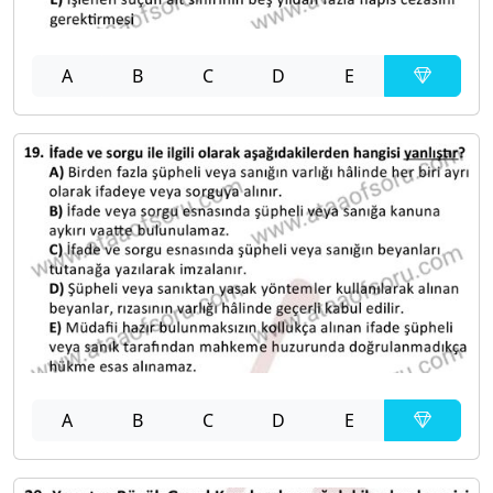
A
B
C
D
E
A
B
C
D
E