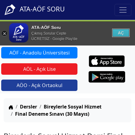
ATA-AÖF SORU
ATA-AÖF Soru
AÇ
Çıkmış Sorular Cepte
ÜCRETSİZ - Google Play'de
AÖF - Anadolu Üniversitesi
AÖL - Açık Lise
AÖO - Açık Ortaokul
Anasayfa
Dersler
Bireylerle Sosyal Hizmet
Final Deneme Sınavı (30 Mayıs)