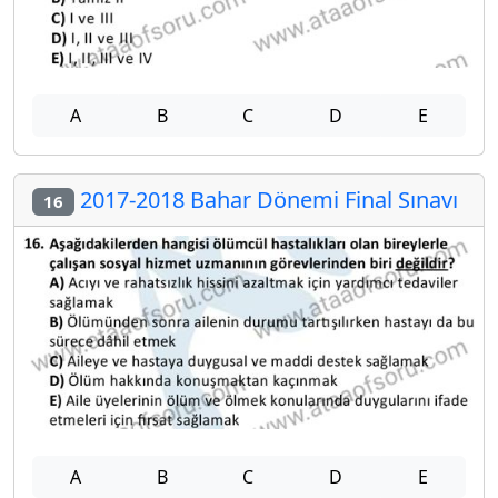
A
B
C
D
E
2017-2018 Bahar Dönemi Final Sınavı
16
A
B
C
D
E