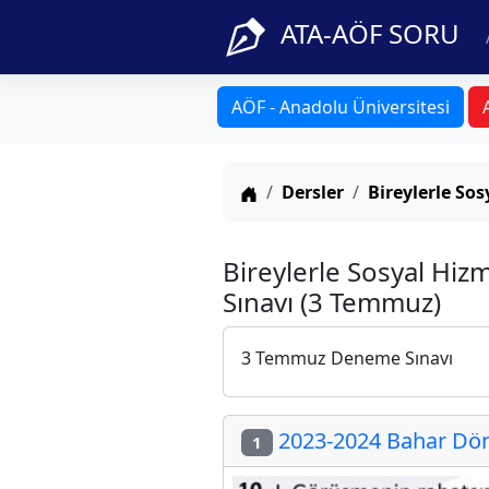
ATA-AÖF SORU
AÖF - Anadolu Üniversitesi
Anasayfa
Dersler
Bireylerle So
Bireylerle Sosyal Hi
Sınavı (3 Temmuz)
3 Temmuz Deneme Sınavı
2023-2024 Bahar Dön
1