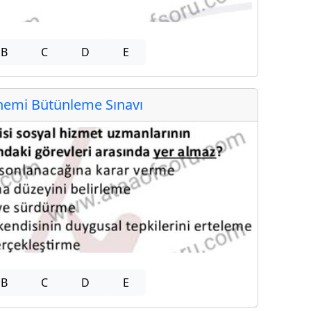
B
C
D
E
emi Bütünleme Sınavı
B
C
D
E