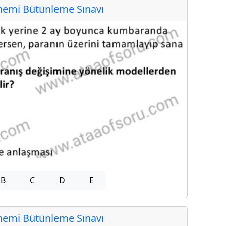
emi Bütünleme Sınavı
B
C
D
E
emi Bütünleme Sınavı