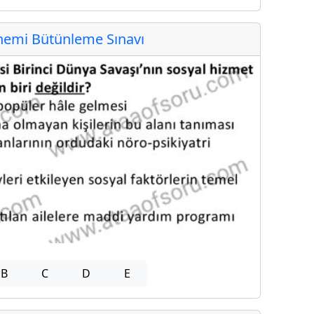
emi Bütünleme Sınavı
B
C
D
E