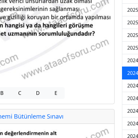
202
202
202
2025
202
202
202
B
C
D
E
202
2024
emi Bütünleme Sınavı
2024
2024