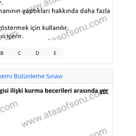
B
C
D
E
emi Bütünleme Sınavı