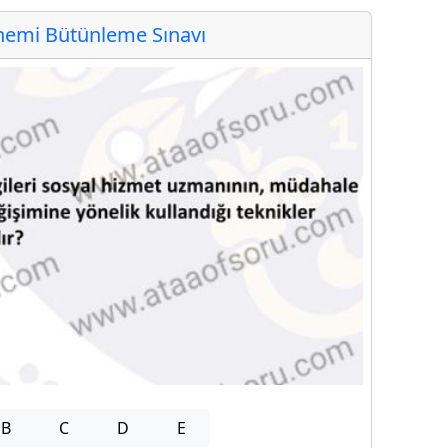
emi Bütünleme Sınavı
B
C
D
E