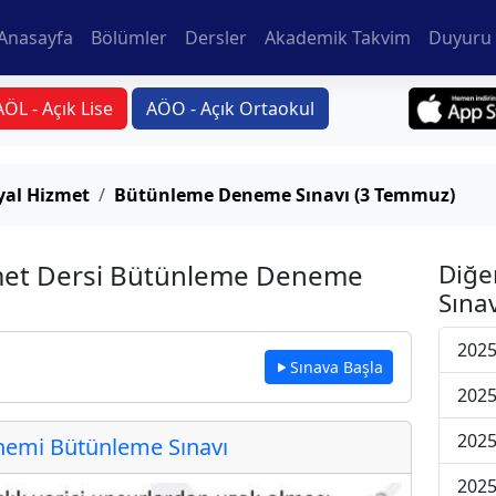
Anasayfa
Bölümler
Dersler
Akademik Takvim
Duyuru 
AÖL - Açık Lise
AÖO - Açık Ortaokul
syal Hizmet
Bütünleme Deneme Sınavı (3 Temmuz)
zmet Dersi Bütünleme Deneme
Diğe
Sınav
202
Sınava Başla
202
202
emi Bütünleme Sınavı
202