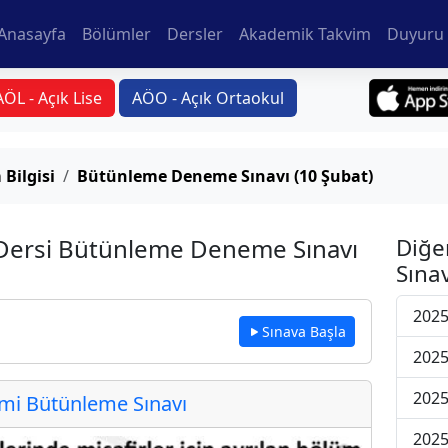
Anasayfa
Bölümler
Dersler
Akademik Takvim
Duyuru 
AÖL - Açık Lise
AÖO - Açık Ortaokul
Bilgisi
Bütünleme Deneme Sınavı (10 Şubat)
i Dersi Bütünleme Deneme Sınavı
Diğe
Sınav
2025
Sınava Başla
2025
2025
i Bütünleme Sınavı
2025