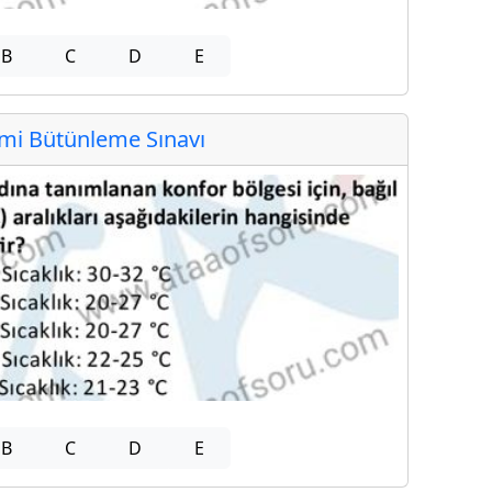
B
C
D
E
i Bütünleme Sınavı
B
C
D
E