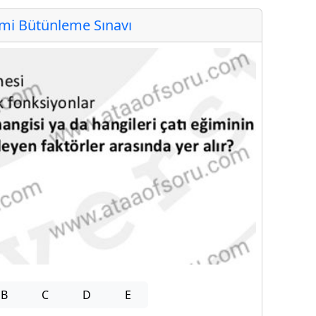
i Bütünleme Sınavı
B
C
D
E