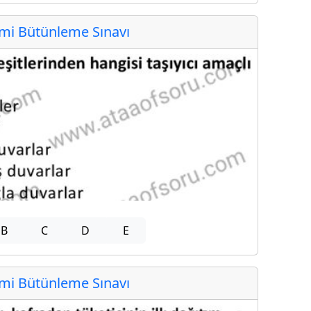
i Bütünleme Sınavı
B
C
D
E
i Bütünleme Sınavı