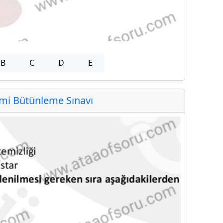
B
C
D
E
i Bütünleme Sınavı