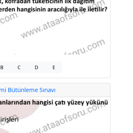
B
C
D
E
i Bütünleme Sınavı